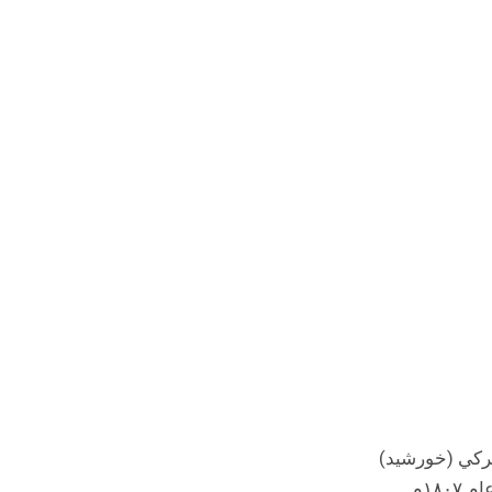
ركي (خورشيد)
١٨م