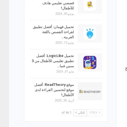
قصصي تعليمي هادف
للأطفال!
يونيو 30, 2025
تحميل فهمان: أفضل تطبيق
لقراءة القصص باللغة
العربية…
يونيو 13, 2025
تحميل LogicLike: أفضل
تطبيق تعليمي للأطفال من 3
سنين فما…
مايو 31, 2025
موقع ReadTheory: أفضل
موقع لتحسين القراءة لدى
الأطفال!
أبريل 30, 2025
PREV
التالي
1 of 96