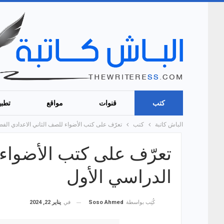
كتب
قنوات
مواقع
تطبي
الباش كاتبة
كتب
تعرّف على كتب الأضواء للصف الثاني الاعدادي الف
تعرّف على كتب الأضواء 
الدراسي الأول
في
يناير 22, 2024
كُتِب بواسطة
Soso Ahmed