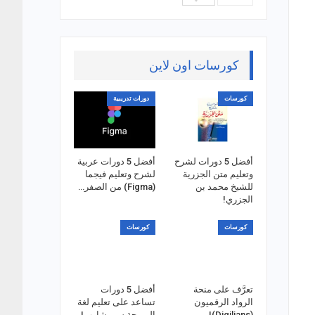
كورسات اون لاين
كورسات
دورات تدريبية
أفضل 5 دورات لشرح
أفضل 5 دورات عربية
وتعليم متن الجزرية
لشرح وتعليم فيجما
للشيخ محمد بن
(Figma) من الصفر…
الجزري!
كورسات
كورسات
تعرَّف على منحة
أفضل 5 دورات
الرواد الرقميون
تساعد على تعليم لغة
(Digilians)!
البرمجة سي شارب!