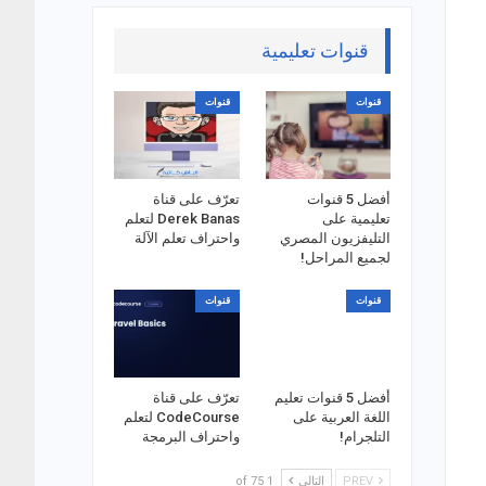
قنوات تعليمية
قنوات
قنوات
أفضل 5 قنوات
تعرّف على قناة
تعليمية على
Derek Banas لتعلم
التليفزيون المصري
واحتراف تعلم الآلة
لجميع المراحل!
قنوات
قنوات
أفضل 5 قنوات تعليم
تعرّف على قناة
اللغة العربية على
CodeCourse لتعلم
التلجرام!
واحتراف البرمجة
PREV
التالي
1 of 75