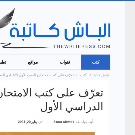
كتب
قنوات
مواقع
تطبي
الباش كاتبة
كتب
تعرّف على كتب الامتحان للصف الأول الإعدادي الف
تعرّف على كتب الامتحان
الدراسي الأول
في
يناير 20, 2024
كُتِب بواسطة
Soso Ahmed