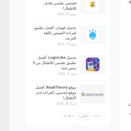
قصصي تعليمي هادف
للأطفال!
يونيو 30, 2025
تحميل فهمان: أفضل تطبيق
لقراءة القصص باللغة
العربية…
يونيو 13, 2025
تحميل LogicLike: أفضل
تطبيق تعليمي للأطفال من 3
سنين فما…
مايو 31, 2025
موقع ReadTheory: أفضل
موقع لتحسين القراءة لدى
الأطفال!
ث
أبريل 30, 2025
PREV
التالي
1 of 96