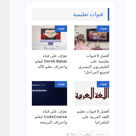
قنوات تعليمية
قنوات
قنوات
أفضل 5 قنوات
تعرّف على قناة
تعليمية على
Derek Banas لتعلم
التليفزيون المصري
واحتراف تعلم الآلة
لجميع المراحل!
قنوات
قنوات
أفضل 5 قنوات تعليم
تعرّف على قناة
اللغة العربية على
CodeCourse لتعلم
التلجرام!
واحتراف البرمجة
PREV
التالي
1 of 75