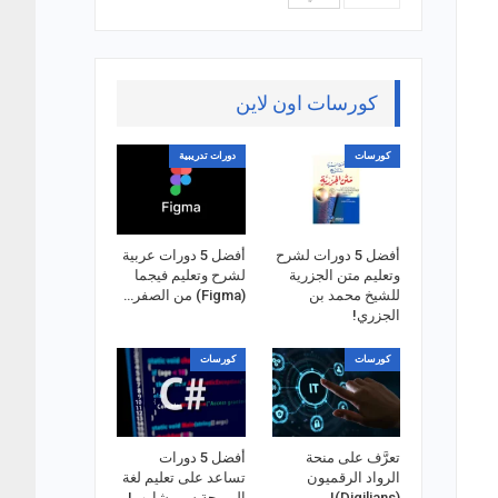
كورسات اون لاين
كورسات
دورات تدريبية
أفضل 5 دورات لشرح
أفضل 5 دورات عربية
وتعليم متن الجزرية
لشرح وتعليم فيجما
للشيخ محمد بن
(Figma) من الصفر…
الجزري!
كورسات
كورسات
تعرَّف على منحة
أفضل 5 دورات
الرواد الرقميون
تساعد على تعليم لغة
(Digilians)!
البرمجة سي شارب!