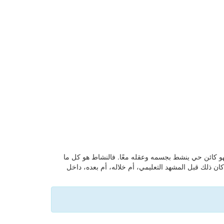
فهو كائن حي ينشط بجسمه وعقله معًا. فالنشاط هو كل ما
ن ذلك قبل المشهد التعليمي، أم خلاله، أم بعده، داخل