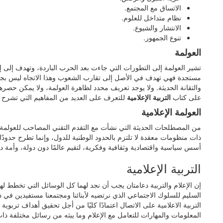
الاتساق مع المجتمع.
نظام متداخل للعلوم.
الانتشار والشيوع.
تنوع الجمهور.
العولمة
تشير العولمة إلى التطورات التي جاءت بعد الحرب الباردة، وتهدف إلى إز
مستجدة فهي تهدف في الأصل إلى تقارب الشعوب وهذا الاتجاه ليس بجديد 
والتقانة الحديثة. ولا يوجد تعريف محدد لظاهرة العولمة، ولا يمكن حص
على كتاب
التربية الإعلامية
للتعرف على العديد من المفاهيم التي تشرح و
العولمة الإعلامية
من المصطلحات الحديثة التي نشأت مع التقدم التقني المصاحب للعولمة.
ذات منظومات معقدة لا تلتزم بالحدود الوطنية للدول، وإنما تطرح حدودً
أسس سياسية واقتصادية وثقافية وفكرية، لتقيم عالمًا دون دولة، وأمة 
التربية الإعلامية
إن الإعلام والتربية دعامتان يجب أن نجد لهما كل الوسائل التي تخطط لها 
السليم للسلوك الاجتماعي الذي نرتضيه لأبنائنا ومجتمعنا مستفيدين في ذلك
التربية الاعلامية على الاتصال اعتمادًا كليًا من أجل تحقيق أهداف تربوي
المعلومات والمهارات للتعامل مع الإعلام وما يبثه من رسائل مختلفة ذ