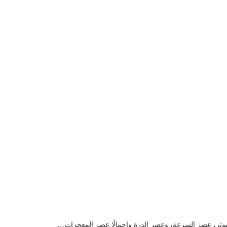
بيوتر، عصر السرعة، وعصر الذرة وإجمالًا عصر المعجزات…