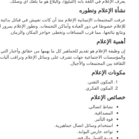
يعرف الإعلام في اللغة بأنه (التبليغ)، والبلاغ هو ما بلغك أي وصلك.
نشأة الإعلام وتطوره
عرفت المجتمعات الإنسانية الإعلام منذ أن كانت تعييش في قبائل بدائي
للإعلام خصوصًا في دور العبادة وأماكن التجمعات. وتطور الإعلام بمرور ا
ونتابع نتائجها، مما قرب المسافات وتخطى حواجز المكان والزمان.
أهمية الإعلام
إن وظيفة الإعلام هو تقديم للجماهير كل ما يهمها من حقائق وأخبار ال
والمؤسسات الاجتماعية جهات تشرف على وسائل الإعلام وتراقب آليات تنفي
الثقافة بين المجتمعات والأجيال.
مكونات الإعلام
المكون التقني.
المكون الفكري.
خصائص الإعلام
نشاط اتصالي.
المصداقية.
قوة التأثير.
استخدام وسائل اتصال جماهيرية.
تواجد حارس البوابة.
حرية القبول والرفض.