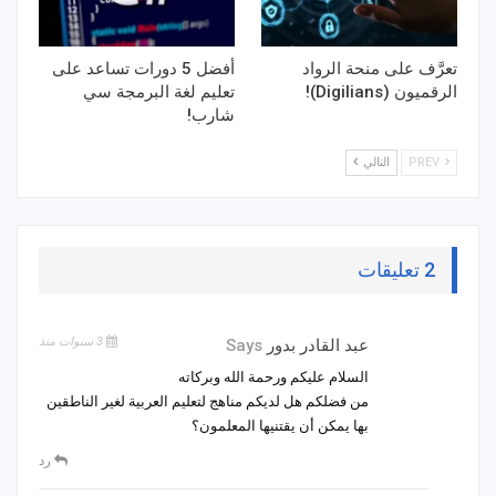
تعرَّف على منحة الرواد
أفضل 5 دورات تساعد على
الرقميون (Digilians)!
تعليم لغة البرمجة سي
شارب!
PREV
التالي
2 تعليقات
3 سنوات منذ
عبد القادر بدور
Says
السلام عليكم ورحمة الله وبركاته
من فضلكم هل لديكم مناهج لتعليم العربية لغير الناطقين
بها يمكن أن يقتنيها المعلمون؟
رد