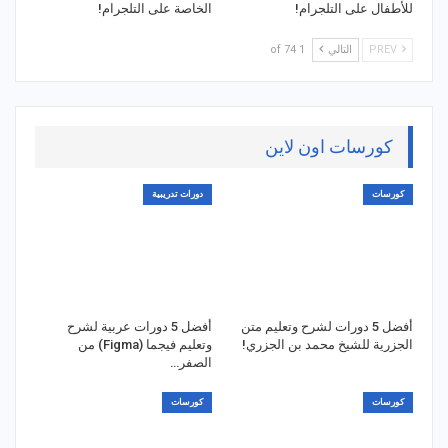
للأطفال على التلجرام!
الخاصة على التلجرام!
PREV
التالي
1 of 74
كورسات اون لاين
كورسات
دورات تدريبية
أفضل 5 دورات لشرح وتعليم متن
أفضل 5 دورات عربية لشرح
الجزرية للشيخ محمد بن الجزري!
وتعليم فيجما (Figma) من
الصفر…
كورسات
كورسات