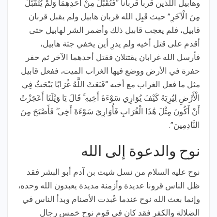
وهابيل اللذين قربا قربانا “فَتُقُبِّلَ مِنْ أَحَدِهِمَا وَلَمْ يُتَقَبَّلْ
مِنَ الْآخَرِ” حيث قَبِل الله قربان هابيل ولم يقبل قربان
قابيل، فلم يعجب قابيل ذلك وأضمر الشر لهابيل حتى
أقدم على قتل أخيه ولم يدرِ أين يخفي جثة هابيل،
فأرسل الله غرابان يقتتلان فقتل أحدهما الآخر ثم حفر
حفرة في الأرض ووضع فيها الغراب الميت، ففعل قابيل
مثل ما فعل الغراب مع أخيه “فَبَعَثَ اللَّهُ غُرَابًا يَبْحَثُ فِي
الْأَرْضِ لِيُرِيَهُ كَيْفَ يُوَارِي سَوْءَةَ أَخِيهِ ۚ قَالَ يَا وَيْلَتَا أَعَجَزْتُ
أَنْ أَكُونَ مِثْلَ هَٰذَا الْغُرَابِ فَأُوَارِيَ سَوْءَةَ أَخِي ۖ فَأَصْبَحَ مِنَ
النَّادِمِينَ”.
نوح والدعوة إلى الله
نوح عليه السلام من نسل شيث بن آدم أبو البشر فقد
ظل الناس قرونا عديدة وأزمنة مديدة يعبدون الله وحده،
وإنما بعث الله نوح عندما عُبدت الأصنام وبدأ الناس في
الضلالة والكفر فقد كان في قوم نوح خمس رجال