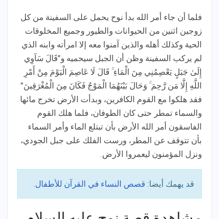
فلما أن جاء أمر الله بدأ نوح يحمل على السفينة من كل
زوجين اثنين من الحيوانات والطيور وجميع المخلوقات
الحية وكذلك أهله والذين آمنوا معه إلا امرأته وابنه الذي
لم يركب السفينة وظن أن الجبل سيحميه و”قَالَ سَآوِي
إِلَىٰ جَبَلٍ يَعْصِمُنِي مِنَ الْمَاءِ ۚ قَالَ لَا عَاصِمَ الْيَوْمَ مِنْ أَمْرِ
اللَّهِ إِلَّا مَن رَّحِمَ ۚ وَحَالَ بَيْنَهُمَا الْمَوْجُ فَكَانَ مِنَ الْمُغْرَقِينَ”
فقد هلكوا مع القوم الكافرين، وبدأت الأرض تخرج مائها
والسماء تمطر حتى كان الطوفان، فلما هلك القوم
الفاسقون أمر الله الأرض بأن تبتلع الماء وأمر السماء
بأن تتوقف عن المطر، ورست الفلك على جبل الجودي،
ونزل المؤمنون ليعمروا الأرض.
قد يهمك أيضا:
قصص النساء في القرآن للأطفال.
مشاهدة قصة نوح عليه السلام