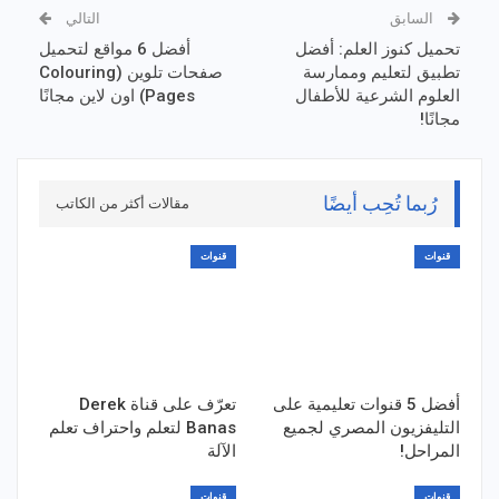
السابق
التالي
تحميل كنوز العلم: أفضل
أفضل 6 مواقع لتحميل
تطبيق لتعليم وممارسة
صفحات تلوين (Colouring
العلوم الشرعية للأطفال
Pages) اون لاين مجانًا
مجانًا!
رُبما تُحِب أيضًا
مقالات أكثر من الكاتب
قنوات
قنوات
أفضل 5 قنوات تعليمية على
تعرّف على قناة Derek
التليفزيون المصري لجميع
Banas لتعلم واحتراف تعلم
المراحل!
الآلة
قنوات
قنوات