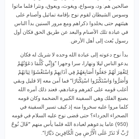
صالحين هم: ود، وسواع، ويغوث، ويعوق، ونثرا فلما ماتوا
وسوس الشيطان لقوم نوح بإقامة تماثيل وأصنام على
هيئتهم حتى يخلدوا ذكراهم ومع مرور السنين بدأ الناس
في عبادة تلك الأصنام والبعد عن طريق الحق فكان أول
رسول بُعث إلى أهل الأرض.
بدأ نوح دعوته إلى عبادة الله وحده لا شريك له فكان
يدعو الناس ليلا ونهارا، سرا وجهرا “وَإِنِّي كُلَّمَا دَعَوْتُهُمْ
لِتَغْفِرَ لَهُمْ جَعَلُوا أَصَابِعَهُمْ فِي آذَانِهِمْ وَاسْتَغْشَوْا ثِيَابَهُمْ
وَأَصَرُّوا وَاسْتَكْبَرُوا اسْتِكْبَارًا” فما آمن معه إلا قليل وبقي
أغلب قومه على كفرهم وعنادهم، فعند ذلك أمره الله
بصنع الفلك وهي السفينة الكبيرة الضخمة وكان قومه
كلما مروا عليه سخروا منه إذ كيف تسير السفينة في
الصحراء الجرداء؟ حتى قضى نوح عليه السلام في قومه
(950) عاما يدعوهم لعبادة الله فلما يأس منهم “َقَالَ نُوحٌ
رَّبِّ لَا تَذَرْ عَلَى الْأَرْضِ مِنَ الْكَافِرِينَ دَيَّارًا”.