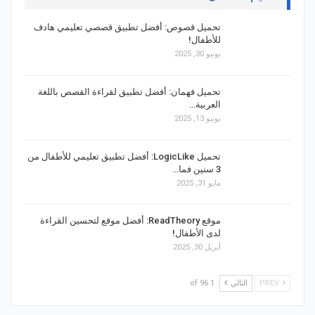
تحميل قصوص: أفضل تطبيق قصصي تعليمي هادف
للأطفال!
يونيو 30, 2025
تحميل فهمان: أفضل تطبيق لقراءة القصص باللغة
العربية…
يونيو 13, 2025
تحميل LogicLike: أفضل تطبيق تعليمي للأطفال من
3 سنين فما…
مايو 31, 2025
موقع ReadTheory: أفضل موقع لتحسين القراءة
لدى الأطفال!
أبريل 30, 2025
PREV
التالي
1 of 96