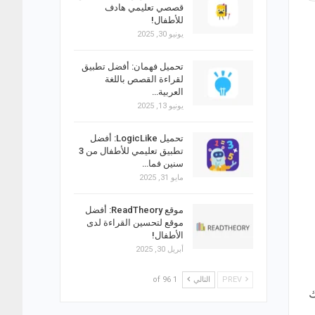
قصصي تعليمي هادف
للأطفال!
يونيو 30, 2025
تحميل فهمان: أفضل تطبيق
لقراءة القصص باللغة
العربية…
يونيو 13, 2025
تحميل LogicLike: أفضل
تطبيق تعليمي للأطفال من 3
سنين فما…
مايو 31, 2025
موقع ReadTheory: أفضل
موقع لتحسين القراءة لدى
الأطفال!
أبريل 30, 2025
PREV
التالي
1 of 96
ك