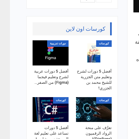
كورسات اون لاين
ة
كورسات
دورات تدريبية
ه
أفضل 5 دورات لشرح
أفضل 5 دورات عربية
وتعليم متن الجزرية
لشرح وتعليم فيجما
للشيخ محمد بن
(Figma) من الصفر…
الجزري!
كورسات
كورسات
تعرَّف على منحة
أفضل 5 دورات
الرواد الرقميون
تساعد على تعليم لغة
(Digilians)!
البرمجة سي شارب!