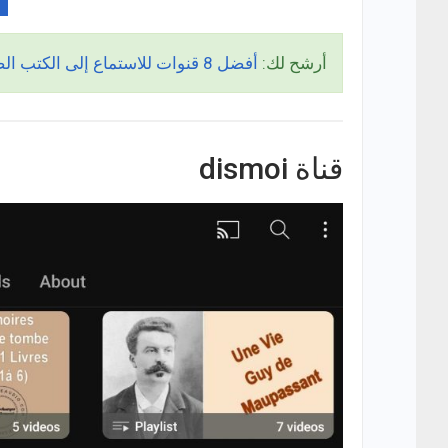
أرشح لك:
أفضل 8 قنوات للاستماع إلى الكتب الصوتية (Audiobooks) باللغة الإنجليزية مجانًا!
قناة dismoi