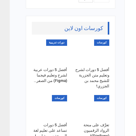
كورسات اون لاين
كورسات
دورات تدريبية
أفضل 5 دورات لشرح
أفضل 5 دورات عربية
وتعليم متن الجزرية
لشرح وتعليم فيجما
للشيخ محمد بن
(Figma) من الصفر…
الجزري!
كورسات
كورسات
تعرَّف على منحة
أفضل 5 دورات
الرواد الرقميون
تساعد على تعليم لغة
(Digilians)!
البرمجة سي شارب!