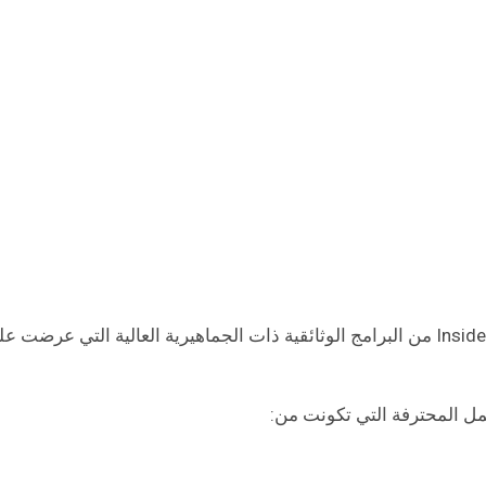
تعد السلسلة الوثائقية داخل المصنع: Inside The Factory من البرامج الوثائقية ذات الجماهيرية العالية التي عرضت 
مل المحترفة التي تكونت من: