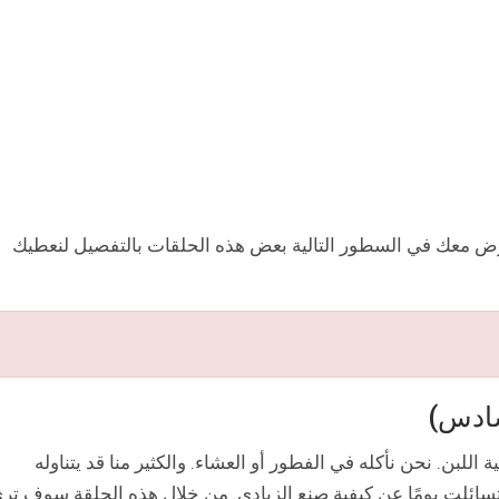
ض معك في السطور التالية بعض هذه الحلقات بالتفصيل لنعطيك
اللبن. نحن نأكله في الفطور أو العشاء. والكثير منا قد يتناوله
سائلت يومًا عن كيفية صنع الزبادي. من خلال هذه الحلقة سوف تر