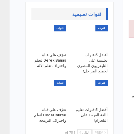
قنوات تعليمية
قنوات
قنوات
أفضل 5 قنوات
تعرّف على قناة
تعليمية على
Derek Banas لتعلم
التليفزيون المصري
واحتراف تعلم الآلة
لجميع المراحل!
قنوات
قنوات
حلقاته حوالي 44 حلقة،
أفضل 5 قنوات تعليم
تعرّف على قناة
اللغة العربية على
CodeCourse لتعلم
التلجرام!
واحتراف البرمجة
PREV
التالي
1 of 75