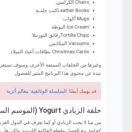
Chairs الكراسي.
Leather Booksكتب جلدية.
Mugs أكواب.
Ice Cream البوظة.
Tortilla Chipsرقائق التورتيلا.
Vacuums المكانس.
Christmas Cards بطاقات أعياد الميلاد.
وغيرها من الحلقات الممتعة الأخرى، وسوف نستعر
نبذة عن محتوى هذا البرنامج المثير للفضول.
قد يهمك أيضًا:
السلسلة الوثائقية: معالم أثرية
حلقة الزبادي Yogurt (الموسم السادس)
من منا لا يحب الزبادي أو كما يعرف في الدول العربية 
كحلوى مع العسل وقطع الفاكهة اللذيذة. ولكن هل ت