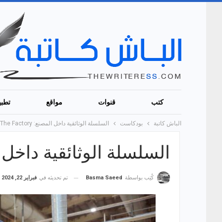
كتب
قنوات
مواقع
تطبي
الباش كاتبة
بودكاست
السلسلة الوثائقية داخل المصنع: Inside The Factory
السلسلة الوثائقية داخل المصنع: ctory
تم تحديثه في
فبراير 22, 2024
كُتِب بواسطة
Basma Saeed