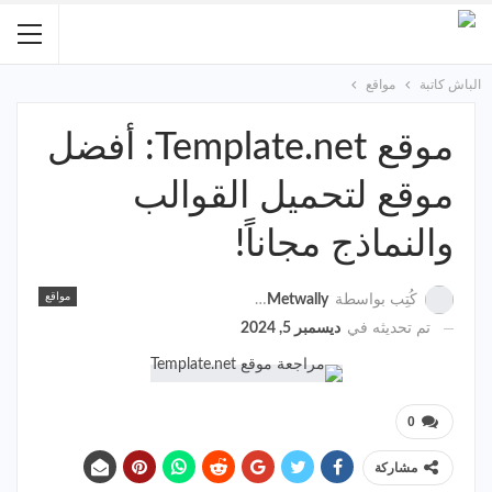
الباش كاتبة
مواقع
موقع Template.net: أفضل
موقع لتحميل القوالب
والنماذج مجاناً!
مواقع
كُتِب بواسطة
Sara Metwally
تم تحديثه في
ديسمبر 5, 2024
0
مشاركة