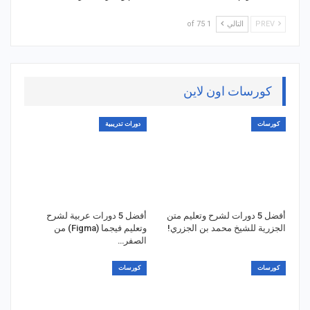
PREV
التالي
1 of 75
كورسات اون لاين
كورسات
دورات تدريبية
أفضل 5 دورات لشرح وتعليم متن
أفضل 5 دورات عربية لشرح
الجزرية للشيخ محمد بن الجزري!
وتعليم فيجما (Figma) من
الصفر…
كورسات
كورسات