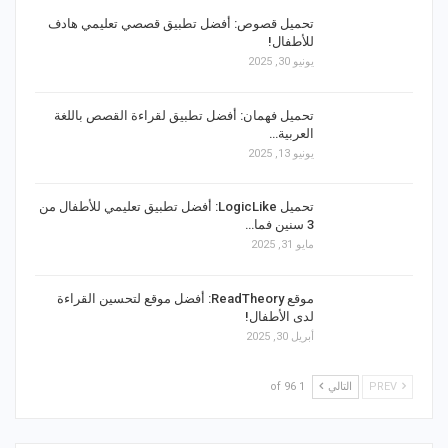
تحميل قصوص: أفضل تطبيق قصصي تعليمي هادف
للأطفال!
يونيو 30, 2025
تحميل فهمان: أفضل تطبيق لقراءة القصص باللغة
العربية…
يونيو 13, 2025
تحميل LogicLike: أفضل تطبيق تعليمي للأطفال من
3 سنين فما…
مايو 31, 2025
موقع ReadTheory: أفضل موقع لتحسين القراءة
لدى الأطفال!
أبريل 30, 2025
PREV
التالي
1 of 96