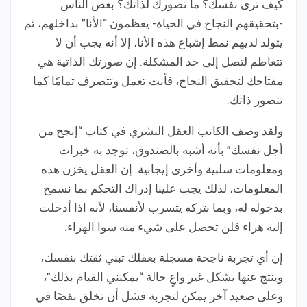
كيف ترى نفسك؟ ما تصورك لذاتك؟ بعض الناس
-بتحقيقهم النجاح في الحياة- يعظمون “الأنا” بداخلهم، ثم
يتولد لديهم نمط إشباع هذه الأنا، إلا أنه يجب أن لا
تتعاظم لتصل إلى حد المشكلة. إن صورتك الذاتية هي
مفتاحك لتحقيق النجاح، فأنت تعمل وتتصرف تمامًا كما
تتصور ذاتك.
ولقد وصف الكاتب العقل البشري في كتاب “إنجح من
أجل نفسك” بأنه أشبه بالصندوق، توجد به خبرات
ومعلومات سلبية وأخرى إيجابية. إن العقل يخزن هذه
المعلومات، لذلك يجب علينا إدراك التحكم بما نسمح
بدخوله له، وبما نتركه يتسرب لأنفسنا، لأنه اذا أدخلت
إليه هراء فلن تحصل على شيء منه سوا الهراء.
إن أي تجربة ناجحة مسجلة بعقلك تبني ثقتك بنفسك،
وينتج عنها بشكل غير واعٍ حالة “يمكنني القيام بذلك”،
وعلى صعيد آخر يمكن لتجربة فشل أن تخلق نقصًا في