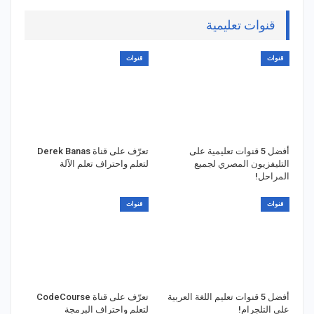
قنوات تعليمية
قنوات
قنوات
أفضل 5 قنوات تعليمية على
تعرّف على قناة Derek Banas
التليفزيون المصري لجميع
لتعلم واحتراف تعلم الآلة
المراحل!
قنوات
قنوات
أفضل 5 قنوات تعليم اللغة العربية
تعرّف على قناة CodeCourse
على التلجرام!
لتعلم واحتراف البرمجة