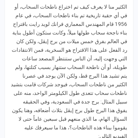
الكثير منا لا يعرف كيف تم اختراع ناطحات السحاب، أو
في أي حقبة تاريخية تم بناء ناطحات السحاب، في عام
1956 قام المهندس المعماري فرانك لويد رايت باقتراح
بناء ناجحة سحاب طولها ميلاً، وكانت ستكون أطول بناية
في العالم بفرق خمس ميلات من برج إيڤل، ولكن كان
رد الفعل على هذا الاقتراح هو السخرية، فمن الانتقادات
التي وجهت إليه، أن الناس ستنتظر المصعد ساعات
طويلة، أو أن ناطحة السحاب ستنهار بسبب كتلتها، ولم
يتم تشيد هذا البرج قط، ولكن الآن يوجد في عصرنا
الكثير من ناطحات السحاب، فيوجد شركات قامت بتشيد
ناطحات سحاب تتعدى طول الكيلومتر الواحد، منه على
سبيل المثال: برج جدة في السعودية، وفي الحقيقه
يفوق هذا البرج طول برج إيڤل بثلاث أضعافه، وهنا يكون
السؤال الهام، ما الذي منعهم قبل سبعين عاماً حتى لا
يقوموا ببناء هذه الناطحات؟، هذا ما سيعرفك عليه
الفيديو التالي: