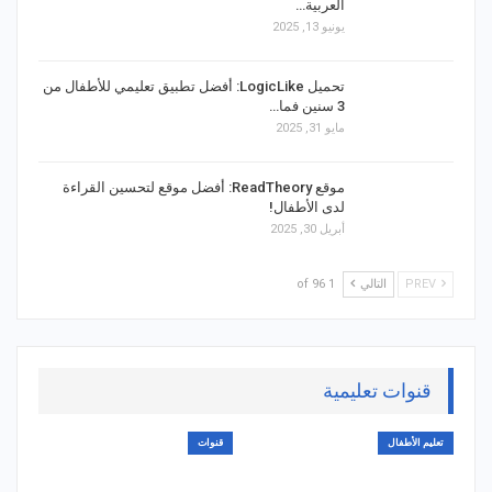
العربية…
يونيو 13, 2025
تحميل LogicLike: أفضل تطبيق تعليمي للأطفال من
3 سنين فما…
مايو 31, 2025
موقع ReadTheory: أفضل موقع لتحسين القراءة
لدى الأطفال!
أبريل 30, 2025
PREV
التالي
1 of 96
قنوات تعليمية
تعليم الأطفال
قنوات