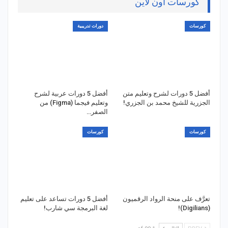
كورسات اون لاين
كورسات
دورات تدريبية
أفضل 5 دورات لشرح وتعليم متن
أفضل 5 دورات عربية لشرح
الجزرية للشيخ محمد بن الجزري!
وتعليم فيجما (Figma) من
الصفر…
كورسات
كورسات
تعرَّف على منحة الرواد الرقميون
أفضل 5 دورات تساعد على تعليم
(Digilians)!
لغة البرمجة سي شارب!