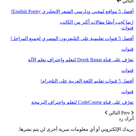
التالي
أفضل 5 مواقع لمحبي ودارسي الشعر الإنجليزي English Poetry!
رُبما تُحِب أيضًا
مقالات أكثر من الكاتب
قنوات
أفضل 5 قنوات تعليمية على التليفزيون المصري لجميع المراحل!
قنوات
تعرّف على قناة Derek Banas لتعلم واحتراف تعلم الآلة
قنوات
أفضل 5 قنوات تعليم اللغة العربية على التلجرام!
قنوات
تعرّف على قناة CodeCourse لتعلم واحتراف البرمجة
Prev
التالي
أترك رد
بريدك الإلكتروني أو أي معلومات سرية أخرى لن يتم نشرها.