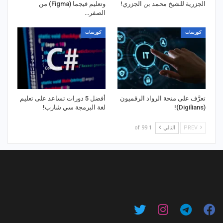
الجزرية للشيخ محمد بن الجزري!
وتعليم فيجما (Figma) من
الصفر…
كورسات
كورسات
تعرَّف على منحة الرواد الرقميون
أفضل 5 دورات تساعد على تعليم
(Digilians)!
لغة البرمجة سي شارب!
PREV
التالي
1 of 99