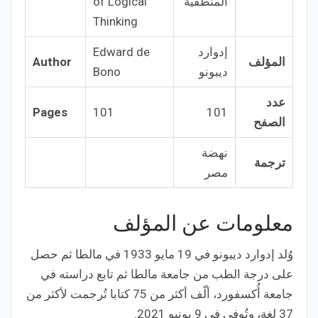
المنطقية
of Logical
Thinking
إدوارد
Edward de
المؤلف
Author
ديبونو
Bono
عدد
Pages
101
101
الصفح
نهضة
ترجمة
مصر
معلومات عن المؤلف
وُلد إدوارد ديبونو في 19 مايو 1933 في مالطا ثم حصل
على درجة الطب من جامعة مالطا ثم تابع دراسته في
جامعة أُكسفورد، ألّف أكثر من 75 كتابا تُرجمت لأكثر من
37 لغة، وتُوفي في 9 يونيو 2021.