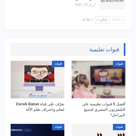
أبريل 30, 2025
PREV
التالي
1 of 96
قنوات تعليمية
قنوات
قنوات
أفضل 5 قنوات تعليمية على
تعرّف على قناة Derek Banas
التليفزيون المصري لجميع
لتعلم واحتراف تعلم الآلة
المراحل!
قنوات
قنوات