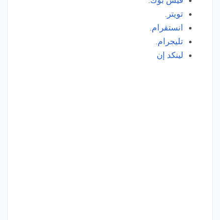
فيس بوك
.
تويتر
.
انستقرام
.
تليجرام
.
لينكد إن