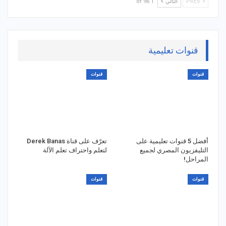
PREV
التالي
1 of 96
قنوات تعليمية
قنوات
قنوات
أفضل 5 قنوات تعليمية على
تعرّف على قناة Derek Banas
التليفزيون المصري لجميع
لتعلم واحتراف تعلم الآلة
المراحل!
قنوات
قنوات