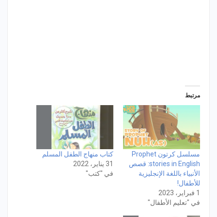
مرتبط
مسلسل كرتون Prophet
كتاب منهاج الطفل المسلم
stories in English: قصص
31 يناير، 2022
الأنبياء باللغة الإنجليزية
في "كتب"
للأطفال!
1 فبراير، 2023
في "تعليم الأطفال"