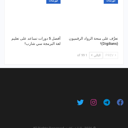
كورسات
كورسات
تعرَّف على منحة الرواد الرقميون
أفضل 5 دورات تساعد على تعليم
(Digilians)!
لغة البرمجة سي شارب!
PREV
التالي
1 of 99