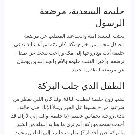
حليمة السعدية، مرضعة
الرسول
بحثت السيدة آمنة والجد عبد المطلب عن مرضعة
للطفل محمد من خارج مكة. كان ثمّة امرأة شابة تدعى
حليمة أتت مع زوجها إلى مكة وراحت تبحث عن طفل
ترضعه. وأخيرا التقت حليمه بالأم والجد اللذين يبحثان
عن مرضعة للطفل الجديد.
الطفل الذي جلب البركة
ذهب زوج حليمة ليطلب الناقة، وقد كان اللبن يقطر من
ضرعها، فراح يطلبها عل الفور ويملأ الإناء حتى حالته.
نادى زوجته بحماس عظيم: (يا حليمة! والله إني لأراك قد
أخذت نسمة مباركة، ألم تري ما بتنا به الليلة من الخير
والبركة حين أخذناه؟). نظرت حليمة إلى الطفل محمد