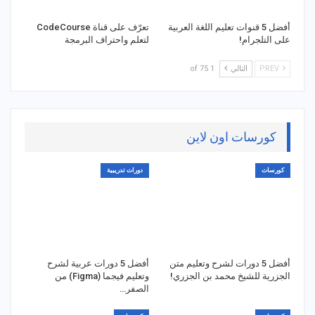
أفضل 5 قنوات تعليم اللغة العربية
تعرّف على قناة CodeCourse
على التلجرام!
لتعلم واحتراف البرمجة
PREV
التالي
1 of 75
كورسات اون لاين
كورسات
دورات تدريبية
أفضل 5 دورات لشرح وتعليم متن
أفضل 5 دورات عربية لشرح
الجزرية للشيخ محمد بن الجزري!
وتعليم فيجما (Figma) من
الصفر…