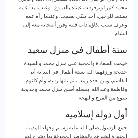
محمد كثيرا وترقرقت عيناه بالدموع . وعندما بدأ عمه
يستعد للرحيل، أخذ يبكي بصمت. وعندما رآه عمه
وعرف سبب بكاؤه ذاب قلبه وقرر أصحابه معه إلى
الشام.
ستة أطفال في منزل سعيد
خيمت السعادة والمحبة على منزل محمد والسيدة
خديجة ورزقهما الله بستة أطفال في البداية أتى
القاسم، ومن بعده زينب، ثم تلتها رقية، وأم كلثوم،
وفاطمة وعبدالله. بفضله أصبح منزل محمد وخديجة
ينبوع من الفرح والبهجة.
أول دولة إسلامية
جمع الرسول صلى الله عليه وسلم وجهاء المدينة
المنورة ليخبرهم بالمخاطر المحدقة بها وشرح لهم