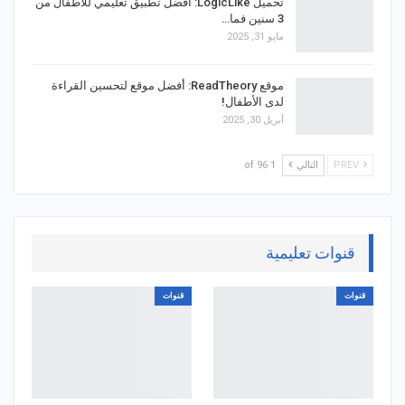
تحميل LogicLike: أفضل تطبيق تعليمي للأطفال من
3 سنين فما…
مايو 31, 2025
موقع ReadTheory: أفضل موقع لتحسين القراءة
لدى الأطفال!
أبريل 30, 2025
PREV
التالي
1 of 96
قنوات تعليمية
قنوات
قنوات