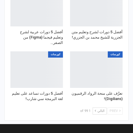
أفضل 5 دورات لشرح وتعليم متن
أفضل 5 دورات عربية لشرح
الجزرية للشيخ محمد بن الجزري!
وتعليم فيجما (Figma) من
الصفر…
كورسات
كورسات
تعرَّف على منحة الرواد الرقميون
أفضل 5 دورات تساعد على تعليم
(Digilians)!
لغة البرمجة سي شارب!
PREV
التالي
1 of 99