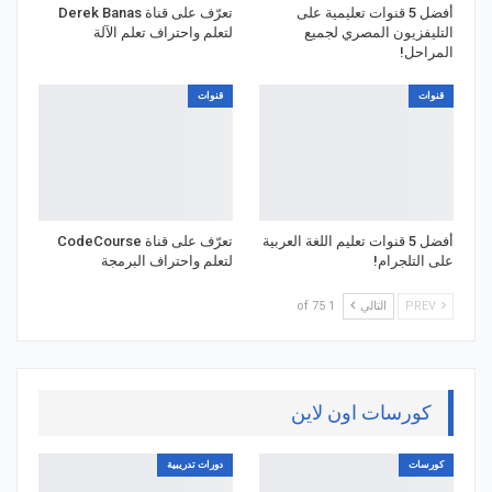
أفضل 5 قنوات تعليمية على
تعرّف على قناة Derek Banas
التليفزيون المصري لجميع
لتعلم واحتراف تعلم الآلة
المراحل!
قنوات
قنوات
أفضل 5 قنوات تعليم اللغة العربية
تعرّف على قناة CodeCourse
على التلجرام!
لتعلم واحتراف البرمجة
PREV
التالي
1 of 75
كورسات اون لاين
كورسات
دورات تدريبية