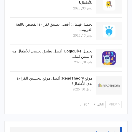
للأطفال!
يونيو 30, 2025
تحميل فهمان: أفضل تطبيق لقراءة القصص باللغة
العربية…
يونيو 13, 2025
تحميل LogicLike: أفضل تطبيق تعليمي للأطفال من
3 سنين فما…
مايو 31, 2025
موقع ReadTheory: أفضل موقع لتحسين القراءة
لدى الأطفال!
أبريل 30, 2025
PREV
التالي
1 of 96