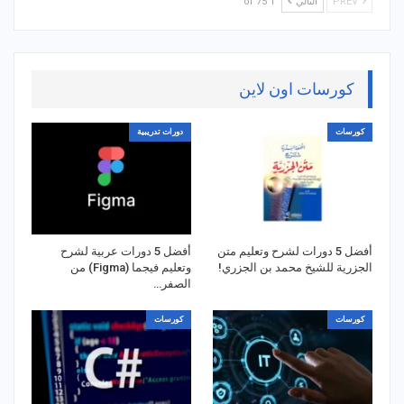
PREV
التالي
1 of 75
كورسات اون لاين
كورسات
دورات تدريبية
أفضل 5 دورات لشرح وتعليم متن
أفضل 5 دورات عربية لشرح
الجزرية للشيخ محمد بن الجزري!
وتعليم فيجما (Figma) من
الصفر…
كورسات
كورسات