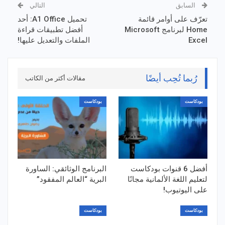
السابق
التالي
تعرّف على أوامر قائمة
تحميل A1 Office: أحد
Home لبرنامج Microsoft
أفضل تطبيقات قراءة
Excel
الملفات والتعديل عليها!
رُبما تُحِب أيضًا
مقالات أكثر من الكاتب
بودكاست
بودكاست
أفضل 6 قنوات بودكاست
البرنامج الوثائقي: الساورة
لتعليم اللغة الألمانية مجانًا
البرية “العالم المفقود”
على اليوتيوب!
بودكاست
بودكاست