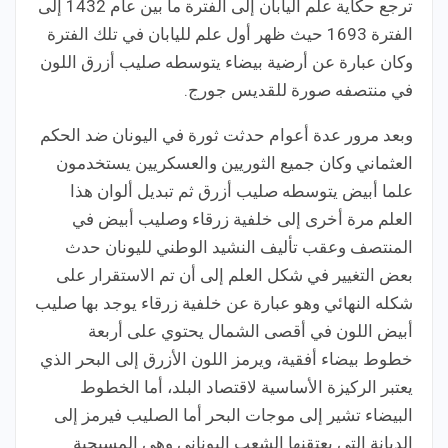
ترجع حكاية علم اليابان إلى الفترة ما بين عام 1432 إلى
الفترة 1693 حيث ظهر أول علم لليابان في تلك الفترة
وكان عبارة عن أرضية بيضاء يتوسطه صليب أزرق اللون
في منتصفه صورة للقديس جورج.
وبعد مرور عدة أعوام حدثت ثورة في اليونان ضد الحكم
العثماني وكان جميع الثوريين والعسكريين يستخدمون
علما أبيض يتوسطه صليب أزرق ثم تبديل ألوان هذا
العلم مرة أخرى إلى خلفية زرقاء وصليب أبيض في
المنتصف وعقب تأليف النشيد الوطني لليونان حدث
بعض التغيير في شكل العلم إلى أن تم الاستقرار على
شكله النهائي وهو عبارة عن خلفية زرقاء يوجد بها صليب
أبيض اللون في أقصى الشمال يحتوي على أربعة
خطوط بيضاء أفقية، ويرمز اللون الأزرق إلى البحر الذي
يعتبر الركيزة الأساسية لاقتصاد البلد، أما الخطوط
البيضاء تشير إلى موجات البحر أما الصليب فيرمز إلى
الديانة التي يعتقنها الشعب اليوناني وهي المسيحية