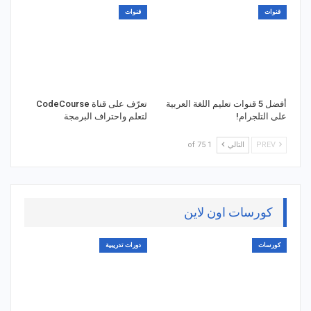
قنوات
قنوات
أفضل 5 قنوات تعليم اللغة العربية
تعرّف على قناة CodeCourse
على التلجرام!
لتعلم واحتراف البرمجة
PREV
التالي
1 of 75
كورسات اون لاين
كورسات
دورات تدريبية