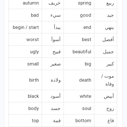
ربيع
spring
خريف
autumn
جيد
good
سيء
bad
ينهي
end
يبدأ
begin / start
أفضل
best
أسوأ
worst
جميل
beautiful
قبيح
ugly
كبير
big
صغير
small
موت /
death
ولادة
birth
وفاة
أبيض
white
أسود
black
روح
soul
جسد
body
قاع
bottom
قمة
top