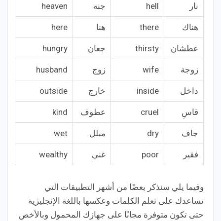
نار
hell
جنة
heaven
هناك
there
هنا
here
عطشان
thirsty
جعان
hungry
زوجة
wife
زوج
husband
داخل
inside
خارج
outside
قاسِ
cruel
عطوف
kind
جاف
dry
مبلل
wet
فقير
poor
غني
wealthy
وفيما يلي سنذكر بعضًا من أشهر التطبيقات التي
تساعدك على تعلم الكلمات وعكسها باللغة الإنجليزية
حتى تكون متوفرة مجانًا على جهازك المحمول وبالأخص