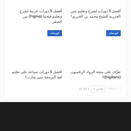
أفضل 5 دورات لشرح وتعليم متن
أفضل 5 دورات عربية لشرح
الجزرية للشيخ محمد بن الجزري!
وتعليم فيجما (Figma) من
الصفر…
كورسات
كورسات
تعرَّف على منحة الرواد الرقميون
أفضل 5 دورات تساعد على تعليم
(Digilians)!
لغة البرمجة سي شارب!
PREV
التالي
1 of 99