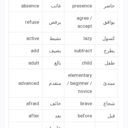
حاضر
presence
غائب
absence
agree /
يوافق
يرفض
refuse
accept
كسول
lazy
نشيط
active
يطرح
subtract
يضيف
add
طفل
child
بالغ
adult
elementary
مبتدئ
/ beginner /
متقدم
advanced
novice
شجاع
brave
خائف
afraid
قبل
before
بعد
after