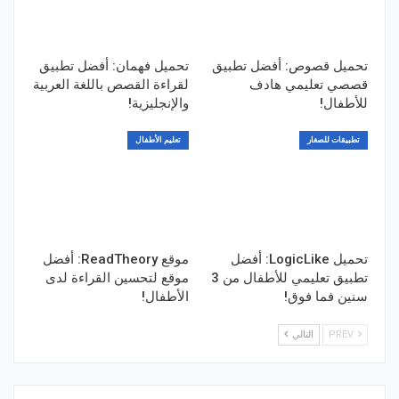
تحميل قصوص: أفضل تطبيق
تحميل فهمان: أفضل تطبيق
قصصي تعليمي هادف
لقراءة القصص باللغة العربية
للأطفال!
والإنجليزية!
تطبيقات للصغار
تعليم الأطفال
تحميل LogicLike: أفضل
موقع ReadTheory: أفضل
تطبيق تعليمي للأطفال من 3
موقع لتحسين القراءة لدى
سنين فما فوق!
الأطفال!
PREV
التالي