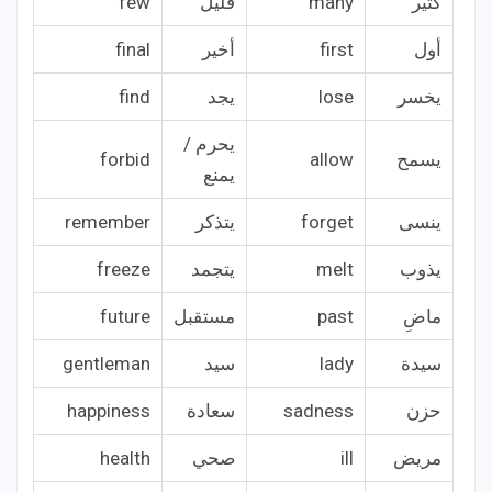
كثير
many
قليل
few
أول
first
أخير
final
يخسر
lose
يجد
find
يحرم /
يسمح
allow
forbid
يمنع
ينسى
forget
يتذكر
remember
يذوب
melt
يتجمد
freeze
ماضِ
past
مستقبل
future
سيدة
lady
سيد
gentleman
حزن
sadness
سعادة
happiness
مريض
ill
صحي
health