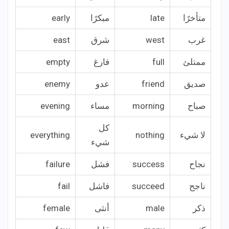
متأخرًا
late
مبكرًا
early
غرب
west
شرق
east
ممتلئ
full
فارغ
empty
صديق
friend
عدو
enemy
صباح
morning
مساء
evening
كل
لا شيء
nothing
everything
شيء
نجاح
success
فشل
failure
ناجح
succeed
فاشل
fail
ذكر
male
أنثى
female