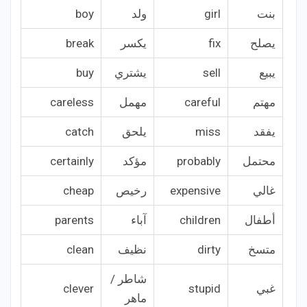
بنت
girl
ولد
boy
يصلح
fix
يكسر
break
يبيع
sell
يشتري
buy
مهتم
careful
مهمل
careless
يفقد
miss
يلحق
catch
محتمل
probably
مؤكد
certainly
غالي
expensive
رخيص
cheap
أطفال
children
آباء
parents
متسخ
dirty
نظيف
clean
شاطر /
غبي
stupid
clever
ماهر