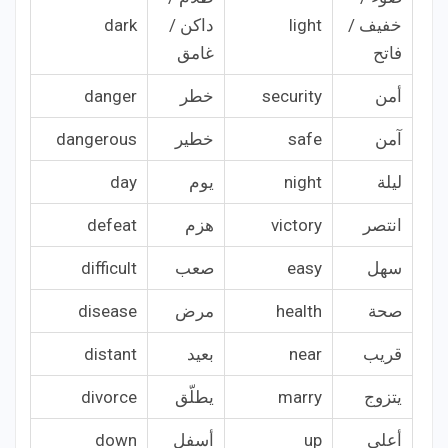
خفيف /
light
داكن /
dark
فاتح
غامق
أمن
security
خطر
danger
آمن
safe
خطير
dangerous
ليلة
night
يوم
day
انتصر
victory
هزم
defeat
سهل
easy
صعب
difficult
صحة
health
مرض
disease
قريب
near
بعيد
distant
يتزوج
marry
يطلّق
divorce
أعلى
up
أسفل
down