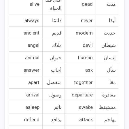
على قيد
ميت
dead
alive
الحياة
أبدًا
never
دائمًا
always
حديث
modern
قديم
ancient
شيطان
devil
ملاك
angel
إنسان
human
حيوان
animal
سأل
ask
أجاب
answer
معًا
together
منفصل
apart
مغادرة
departure
وصول
arrival
مستيقظ
awake
نائم
asleep
يهاجم
attack
يدافع
defend