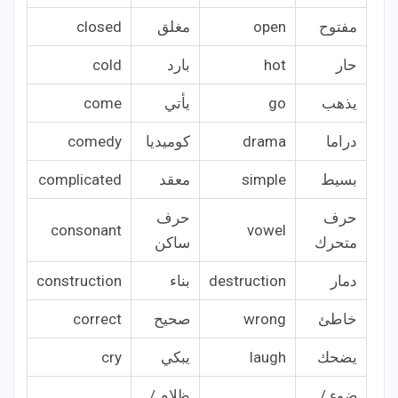
مفتوح
open
مغلق
closed
حار
hot
بارد
cold
يذهب
go
يأتي
come
دراما
drama
كوميديا
comedy
بسيط
simple
معقد
complicated
حرف
حرف
consonant
vowel
متحرك
ساكن
دمار
destruction
بناء
construction
خاطئ
wrong
صحيح
correct
يضحك
laugh
يبكي
cry
ضوء /
ظلام /