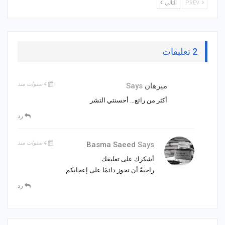
PREV
التالي
2 تعليقات
4 سنوات منذ
ميرهان
Says
أكثر من رائع… أحسنتي التشر
رد
4 سنوات منذ
Basma Saeed
Says
أشكرك على تعليقك.
راجيةً أن نحوز دائمًا على إعجابكم.
رد