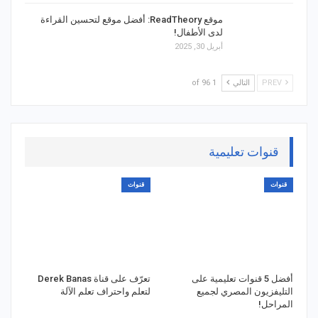
موقع ReadTheory: أفضل موقع لتحسين القراءة
لدى الأطفال!
أبريل 30, 2025
PREV
التالي
1 of 96
قنوات تعليمية
قنوات
قنوات
أفضل 5 قنوات تعليمية على
تعرّف على قناة Derek Banas
التليفزيون المصري لجميع
لتعلم واحتراف تعلم الآلة
المراحل!