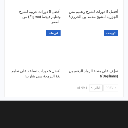
أفضل 5 دورات لشرح وتعليم متن
أفضل 5 دورات عربية لشرح
الجزرية للشيخ محمد بن الجزري!
وتعليم فيجما (Figma) من
الصفر…
كورسات
كورسات
تعرَّف على منحة الرواد الرقميون
أفضل 5 دورات تساعد على تعليم
(Digilians)!
لغة البرمجة سي شارب!
PREV
التالي
1 of 99