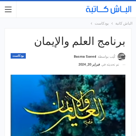
الباش كاتبة
بودكاست
برنامج العلم والإيمان
بودكاست
كُتِب بواسطة
Basma Saeed
تم تحديثه في
فبراير 20, 2024