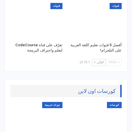
قنوات
قنوات
أفضل 5 قنوات تعليم اللغة العربية
تعرّف على قناة CodeCourse
على التلجرام!
لتعلم واحتراف البرمجة
PREV
التالي
1 of 75
كورسات اون لاين
كورسات
دورات تدريبية