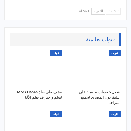
PREV
التالي
1 of 96
قنوات تعليمية
قنوات
قنوات
أفضل 5 قنوات تعليمية على
تعرّف على قناة Derek Banas
التليفزيون المصري لجميع
لتعلم واحتراف تعلم الآلة
المراحل!
قنوات
قنوات