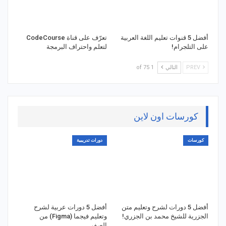
أفضل 5 قنوات تعليم اللغة العربية
تعرّف على قناة CodeCourse
على التلجرام!
لتعلم واحتراف البرمجة
PREV
التالي
1 of 75
كورسات اون لاين
كورسات
دورات تدريبية
أفضل 5 دورات لشرح وتعليم متن
أفضل 5 دورات عربية لشرح
الجزرية للشيخ محمد بن الجزري!
وتعليم فيجما (Figma) من
الصفر…