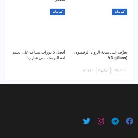
كورسات
كورسات
تعرَّف على منحة الرواد الرقميون
أفضل 5 دورات تساعد على تعليم
(Digilians)!
لغة البرمجة سي شارب!
PREV
التالي
1 of 99