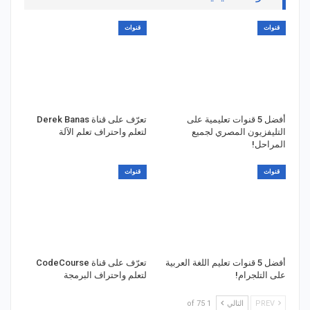
قنوات
قنوات
أفضل 5 قنوات تعليمية على
تعرّف على قناة Derek Banas
التليفزيون المصري لجميع
لتعلم واحتراف تعلم الآلة
المراحل!
قنوات
قنوات
أفضل 5 قنوات تعليم اللغة العربية
تعرّف على قناة CodeCourse
على التلجرام!
لتعلم واحتراف البرمجة
PREV
التالي
1 of 75