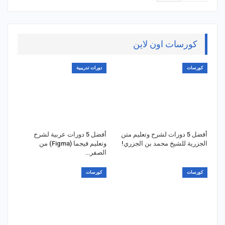
كورسات اون لاين
كورسات
دورات تدريبية
أفضل 5 دورات لشرح وتعليم متن
أفضل 5 دورات عربية لشرح
الجزرية للشيخ محمد بن الجزري!
وتعليم فيجما (Figma) من
الصفر…
كورسات
كورسات