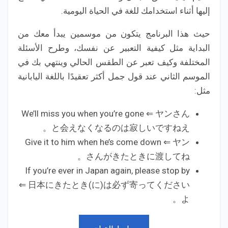
إليها أثناء استخدامك للغة في الحياة اليومية.
حيث هذا البرنامج يتكون من موسمين يبدأ معك من
البداية مثل كيفية التعبير عن نفسك، وطرح الأسئلة
المختلفة وكيف تعبر عن الطقس الحالي وينتهي بك في
الموسم الثاني عند قول جمل أكثر تعقيدًا باللغة اليابانية
مثل:
We’ll miss you when you’re gone ⇐ ヤンさん
と会えなくなるのは寂しいですねえ。
Give it to him when he’s come down ⇐ ヤン
さんがきたときに渡してね。
If you’re ever in Japan again, please stop by
⇐ 日本にきたとき(に)は必ず寄ってください
よ。