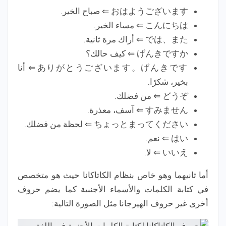
おはようございます ⇐ صباح الخير.
こんにちは ⇐ مساء الخير.
では、また ⇐ أراك مرة ثانية.
げんきですか ⇐ كيف حالك؟
ありがとうございます。げんきです ⇐ أنا
بخير، شكرًا.
どうぞ ⇐ من فضلك.
すみません ⇐ آسف، معذرة.
ちょっとまってください ⇐ لحظة من فضلك.
はい ⇐ نعم.
いいえ ⇐ لا.
أما ثانيهما وهو خاص بنظام الكاتاكانا حيث هو متخصص
في كتابة الكلمات والأسماء الأجنبية كما يضم حروف
أخرى غير حروف الهيرجانا مثل الصورة التالية: