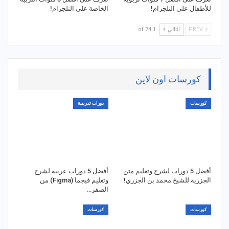
للأطفال على التلجرام!
الخاصة على التلجرام!
PREV
التالي
1 of 74
كورسات اون لاين
كورسات
دورات تدريبية
أفضل 5 دورات لشرح وتعليم متن
أفضل 5 دورات عربية لشرح
الجزرية للشيخ محمد بن الجزري!
وتعليم فيجما (Figma) من
الصفر…
كورسات
كورسات