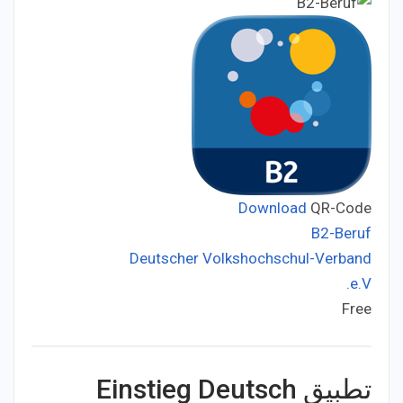
Download
QR-Code
B2-Beruf
Deutscher Volkshochschul-Verband
Developer:
e.V.
Free
Price:
تطبيق Einstieg Deutsch‏