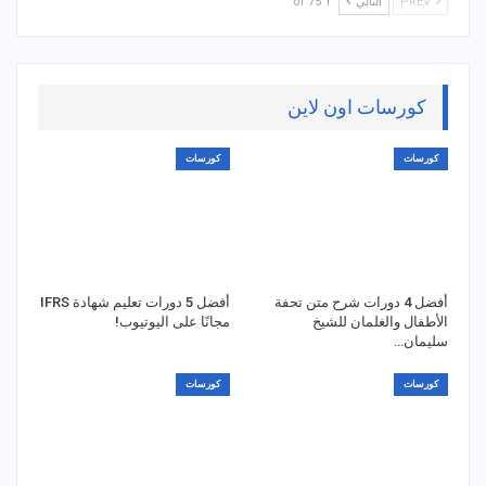
PREV
التالي
1 of 75
كورسات اون لاين
كورسات
كورسات
أفضل 4 دورات شرح متن تحفة
أفضل 5 دورات تعليم شهادة IFRS
الأطفال والغلمان للشيخ
مجانًا على اليوتيوب!
سليمان…
كورسات
كورسات