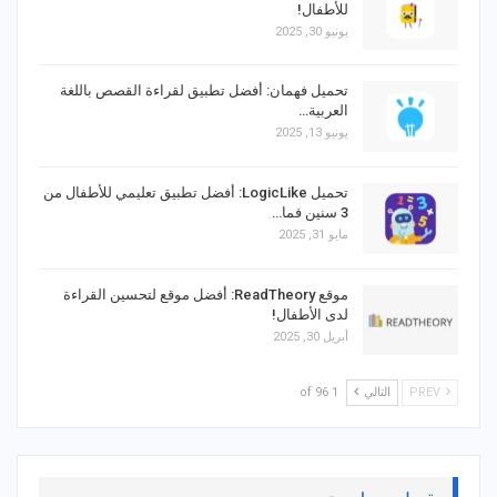
للأطفال!
يونيو 30, 2025
تحميل فهمان: أفضل تطبيق لقراءة القصص باللغة
العربية…
يونيو 13, 2025
تحميل LogicLike: أفضل تطبيق تعليمي للأطفال من
3 سنين فما…
مايو 31, 2025
موقع ReadTheory: أفضل موقع لتحسين القراءة
لدى الأطفال!
أبريل 30, 2025
PREV
التالي
1 of 96