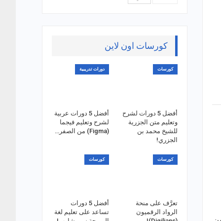
كورسات اون لاين
كورسات
دورات تدريبية
أفضل 5 دورات لشرح
أفضل 5 دورات عربية
وتعليم متن الجزرية
لشرح وتعليم فيجما
للشيخ محمد بن
(Figma) من الصفر…
الجزري!
كورسات
كورسات
تعرَّف على منحة
أفضل 5 دورات
الرواد الرقميون
تساعد على تعليم لغة
ين
(Digilians)!
البرمجة سي شارب!