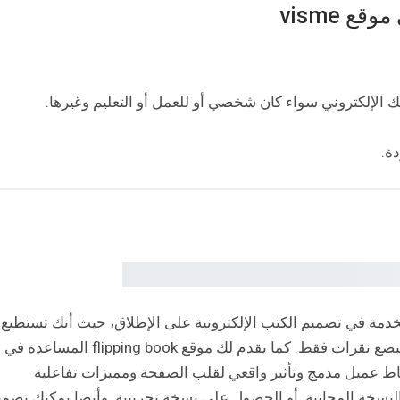
 visme
 الإلكتروني سواء كان شخصي أو للعمل أو التعليم وغيرها.
ة.
هل المواقع المستخدمة في تصميم الكتب الإلكترونية على الإطلاق، حيث أنك تستطيع
تحويل مستند PDF الثابت إلى كتاب إلكتروني قوي ببضع نقرات فقط. كما يقدم لك موقع flipping book المساعدة في
اط عميل مدمج وتأثير واقعي لقلب الصفحة ومميزات تفاعلية
 النسخة المجانية أو الحصول على نسخة تجريبية. وأيضا يمكنك تضم