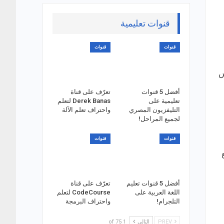
قنوات تعليمية
قنوات
قنوات
س
أفضل 5 قنوات
تعرّف على قناة
تعليمية على
Derek Banas لتعلم
التليفزيون المصري
واحتراف تعلم الآلة
لجميع المراحل!
قنوات
قنوات
أفضل 5 قنوات تعليم
تعرّف على قناة
اللغة العربية على
CodeCourse لتعلم
التلجرام!
واحتراف البرمجة
PREV
التالي
1 of 75