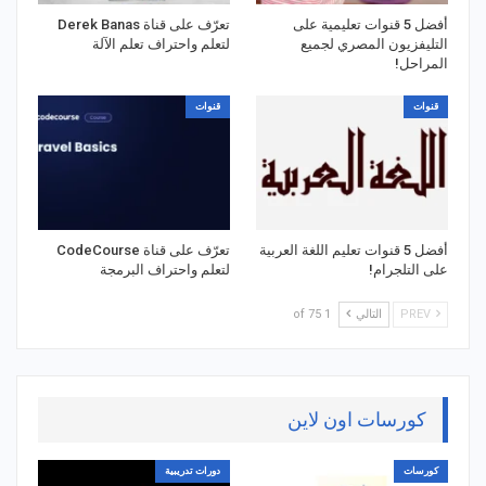
أفضل 5 قنوات تعليمية على
تعرّف على قناة Derek Banas
التليفزيون المصري لجميع
لتعلم واحتراف تعلم الآلة
المراحل!
قنوات
قنوات
أفضل 5 قنوات تعليم اللغة العربية
تعرّف على قناة CodeCourse
على التلجرام!
لتعلم واحتراف البرمجة
PREV
التالي
1 of 75
كورسات اون لاين
كورسات
دورات تدريبية