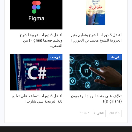
أفضل 5 دورات لشرح وتعليم متن
أفضل 5 دورات عربية لشرح
الجزرية للشيخ محمد بن الجزري!
وتعليم فيجما (Figma) من
الصفر…
كورسات
كورسات
تعرَّف على منحة الرواد الرقميون
أفضل 5 دورات تساعد على تعليم
(Digilians)!
لغة البرمجة سي شارب!
PREV
التالي
1 of 99