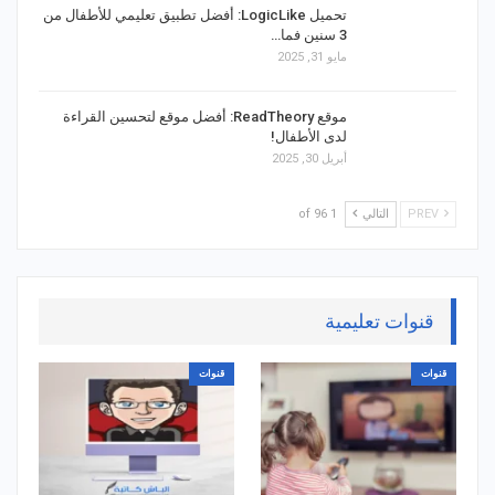
تحميل LogicLike: أفضل تطبيق تعليمي للأطفال من
3 سنين فما…
مايو 31, 2025
موقع ReadTheory: أفضل موقع لتحسين القراءة
لدى الأطفال!
أبريل 30, 2025
PREV
التالي
1 of 96
قنوات تعليمية
قنوات
قنوات