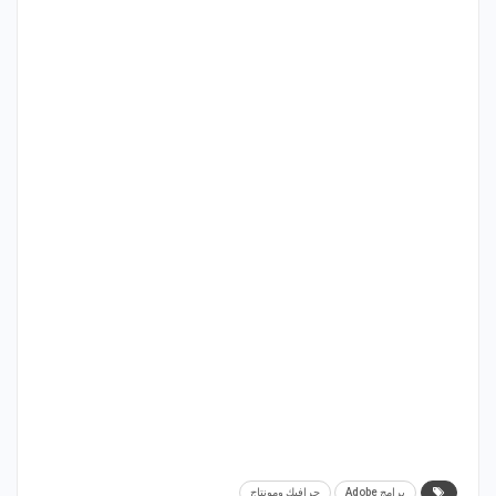
برامج Adobe
جرافيك ومونتاج