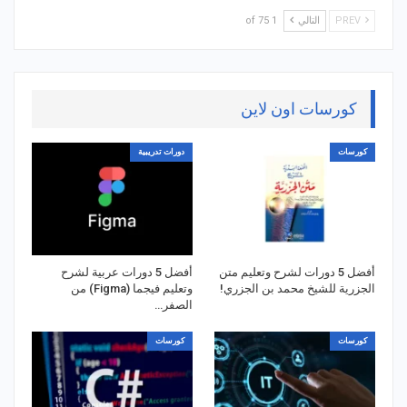
PREV
التالي
1 of 75
كورسات اون لاين
كورسات
دورات تدريبية
أفضل 5 دورات لشرح وتعليم متن
أفضل 5 دورات عربية لشرح
الجزرية للشيخ محمد بن الجزري!
وتعليم فيجما (Figma) من
الصفر…
كورسات
كورسات