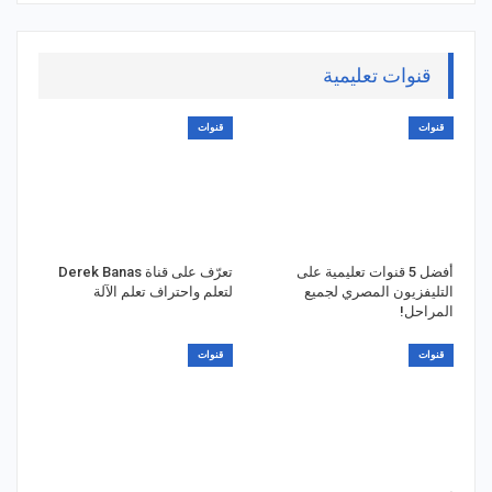
قنوات تعليمية
قنوات
قنوات
أفضل 5 قنوات تعليمية على
تعرّف على قناة Derek Banas
التليفزيون المصري لجميع
لتعلم واحتراف تعلم الآلة
المراحل!
قنوات
قنوات