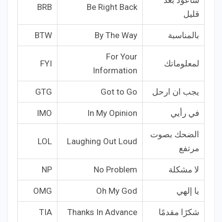
سأعود بعد
BRB
Be Right Back
قليل
بالمناسبة
By The Way
BTW
For Your
لمعلوماتك
FYI
Information
يجب ان ارحل
Got to Go
GTG
في رأيي
In My Opinion
IMO
الضحك بصوت
LOL
Laughing Out Loud
مرتفع
لا مشكلة
No Problem
NP
يا إلهي
Oh My God
OMG
شكرًا مقدمًا
Thanks In Advance
TIA