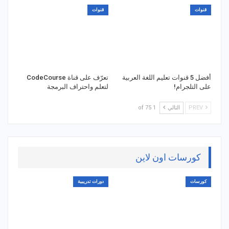
قنوات
قنوات
أفضل 5 قنوات تعليم اللغة العربية
تعرّف على قناة CodeCourse
على التلجرام!
لتعلم واحتراف البرمجة
PREV
التالي
1 of 75
كورسات اون لاين
كورسات
دورات تدريبية