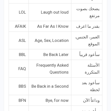
يضحك بصوت
LOL
Laugh out loud
مرتفع
بقدر ما اعرف
As Far As I Know
AFAIK
العمر، الجنس،
ASL
Age, Sex, Location
الموقع
سأعود قريباً
Be Back Later
BBL
الأسئلة
Frequently Asked
FAQ
المتكررة
Questions
سأعود بعد
BBS
Be Back in a Second
لحظة
وداعاً الآن
Bye, for now
BFN