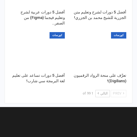
أفضل 5 دورات لشرح وتعليم متن
أفضل 5 دورات عربية لشرح
الجزرية للشيخ محمد بن الجزري!
وتعليم فيجما (Figma) من
الصفر…
كورسات
كورسات
تعرَّف على منحة الرواد الرقميون
أفضل 5 دورات تساعد على تعليم
(Digilians)!
لغة البرمجة سي شارب!
PREV
التالي
1 of 99