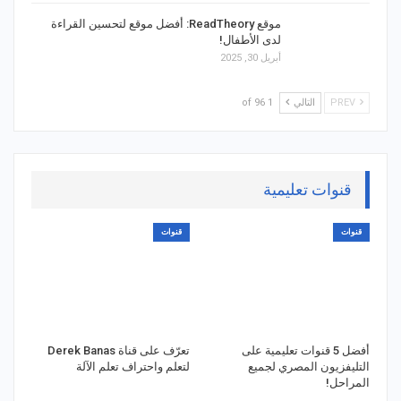
موقع ReadTheory: أفضل موقع لتحسين القراءة
لدى الأطفال!
أبريل 30, 2025
PREV
التالي
1 of 96
قنوات تعليمية
قنوات
قنوات
أفضل 5 قنوات تعليمية على
تعرّف على قناة Derek Banas
التليفزيون المصري لجميع
لتعلم واحتراف تعلم الآلة
المراحل!