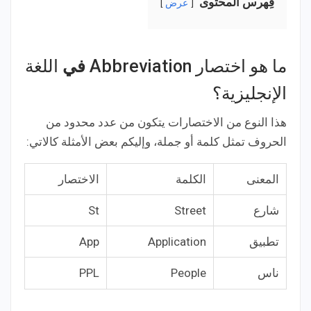
فِهرس المحتوى
عرض
ما
هو
اختصار
Abb
reviation
في
ال
لغة
الإنجليزية؟
هذا النوع من الاختصارات يتكون من عدد محدود من
الحروف تمثل كلمة أو جملة، وإليكم بعض الأمثلة كالاتي:
المعنى
الكلمة
الاختصار
شارع
Street
St
تطبيق
Application
App
ناس
People
PPL