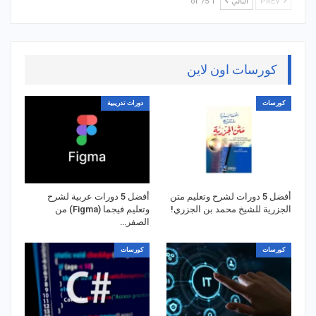
PREV
التالي
1 of 75
كورسات اون لاين
كورسات
دورات تدريبية
أفضل 5 دورات لشرح وتعليم متن
أفضل 5 دورات عربية لشرح
الجزرية للشيخ محمد بن الجزري!
وتعليم فيجما (Figma) من
الصفر…
كورسات
كورسات