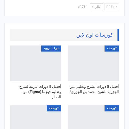
PREV
التالي
1 of 75
كورسات اون لاين
كورسات
دورات تدريبية
أفضل 5 دورات لشرح وتعليم متن
أفضل 5 دورات عربية لشرح
الجزرية للشيخ محمد بن الجزري!
وتعليم فيجما (Figma) من
الصفر…
كورسات
كورسات