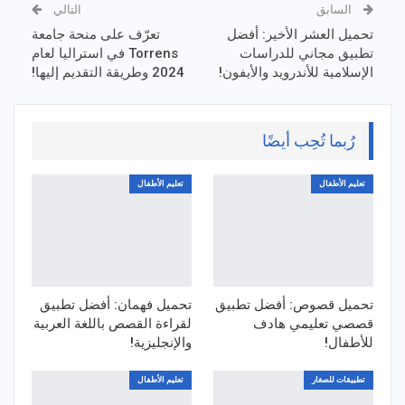
السابق
التالي
تحميل العشر الأخير: أفضل
تعرّف على منحة جامعة
تطبيق مجاني للدراسات
Torrens في استراليا لعام
الإسلامية للأندرويد والأيفون!
2024 وطريقة التقديم إليها!
رُبما تُحِب أيضًا
تعليم الأطفال
تعليم الأطفال
تحميل قصوص: أفضل تطبيق
تحميل فهمان: أفضل تطبيق
قصصي تعليمي هادف
لقراءة القصص باللغة العربية
للأطفال!
والإنجليزية!
تطبيقات للصغار
تعليم الأطفال