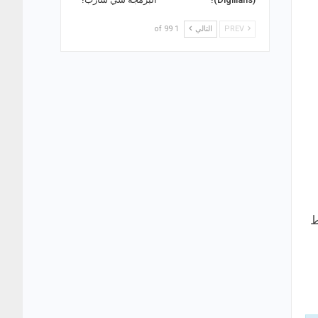
PREV
التالي
1 of 99
ط