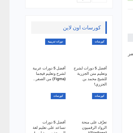
كورسات اون لاين
كورسات
دورات تدريبية
مر
أفضل 5 دورات لشرح
أفضل 5 دورات عربية
وتعليم متن الجزرية
لشرح وتعليم فيجما
للشيخ محمد بن
(Figma) من الصفر…
الجزري!
كورسات
كورسات
تعرَّف على منحة
أفضل 5 دورات
الرواد الرقميون
تساعد على تعليم لغة
(Digilians)!
البرمجة سي شارب!