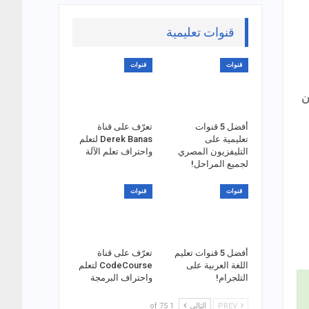
قنوات تعليمية
قنوات
قنوات
ن
أفضل 5 قنوات
تعرّف على قناة
تعليمية على
Derek Banas لتعلم
التليفزيون المصري
واحتراف تعلم الآلة
لجميع المراحل!
قنوات
قنوات
أفضل 5 قنوات تعليم
تعرّف على قناة
اللغة العربية على
CodeCourse لتعلم
التلجرام!
واحتراف البرمجة
PREV
التالي
1 of 75