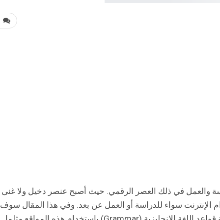
0
سة والعمل في ذلك العصر الرقمي. حيث أصبح عنصر دخيل ولا غنى
 الإنترنت سواء للدراسة أو العمل عن بعد. وفي هذا المقال سوف
نتعرف على أهم 5 مواقع أجنبية تساعد على مراجعة قواعد اللغة الإنجليزية (Grammar) باستخدام هذه المواقع مثلما