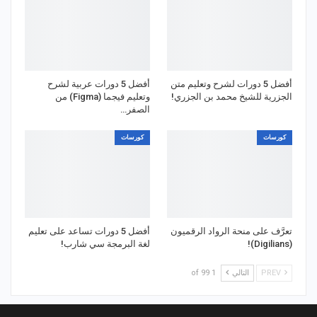
أفضل 5 دورات لشرح وتعليم متن
أفضل 5 دورات عربية لشرح
الجزرية للشيخ محمد بن الجزري!
وتعليم فيجما (Figma) من
الصفر…
كورسات
كورسات
تعرَّف على منحة الرواد الرقميون
أفضل 5 دورات تساعد على تعليم
(Digilians)!
لغة البرمجة سي شارب!
PREV
التالي
1 of 99