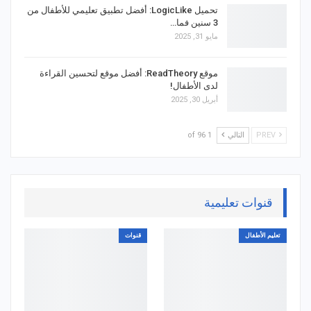
تحميل LogicLike: أفضل تطبيق تعليمي للأطفال من
3 سنين فما…
مايو 31, 2025
موقع ReadTheory: أفضل موقع لتحسين القراءة
لدى الأطفال!
أبريل 30, 2025
PREV
التالي
1 of 96
قنوات تعليمية
تعليم الأطفال
قنوات