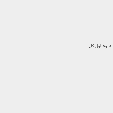
لقات الممتعة. التي تبلغ عددها حوالي 14 حلقة. ومدة كل حلقة تتراوح ما بين 10 إلى 15 دقيقة. وتتناول كل