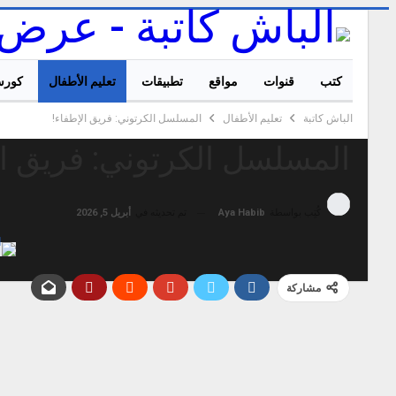
كتب
قنوات
مواقع
تطبيقات
تعليم الأطفال
كورس
الباش كاتبة
تعليم الأطفال
المسلسل الكرتوني: فريق الإطفاء!
المسلسل الكرتوني: فريق ال
تم تحديثه في
أبريل 5, 2026
كُتِب بواسطة
Aya Habib
مشاركة