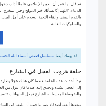
ثم قال لها عمر أن الدين الإسلامي علمنّا أداب دخو
الدعاء: “اللهم إنّا نسألك خير المولج وخير المخرج، ب
بالقدم اليمنى وإلقاء التحية السلام على أهل البيت.
والسلوكيات العامة.
قد يهمك أيضا:
مسلسل قصص أسماء الله الحسنى
حلقة هروب العجل في الشارع
تبدأ أحداث هذه الحلقة عندما كان هناك عجلا يطار
إلى العجل بشدة ويحدق إليه عندما كان ينزل من الع
والضوضاء المحيط به الشارع تجعل الحيوانات تتصر
وبعدها أتفق أصدقاء عمر وإخوته أن يلتقيا في السا