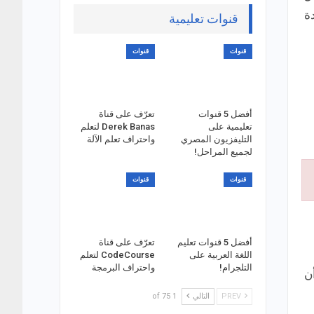
ة
قنوات تعليمية
قنوات
قنوات
أفضل 5 قنوات
تعرّف على قناة
تعليمية على
Derek Banas لتعلم
التليفزيون المصري
واحتراف تعلم الآلة
لجميع المراحل!
قنوات
قنوات
أفضل 5 قنوات تعليم
تعرّف على قناة
اللغة العربية على
CodeCourse لتعلم
التلجرام!
واحتراف البرمجة
ن
PREV
التالي
1 of 75