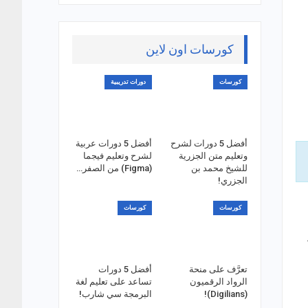
كورسات اون لاين
كورسات
دورات تدريبية
أفضل 5 دورات لشرح
أفضل 5 دورات عربية
وتعليم متن الجزرية
لشرح وتعليم فيجما
للشيخ محمد بن
(Figma) من الصفر…
الجزري!
كورسات
كورسات
تعرَّف على منحة
أفضل 5 دورات
الرواد الرقميون
تساعد على تعليم لغة
(Digilians)!
البرمجة سي شارب!