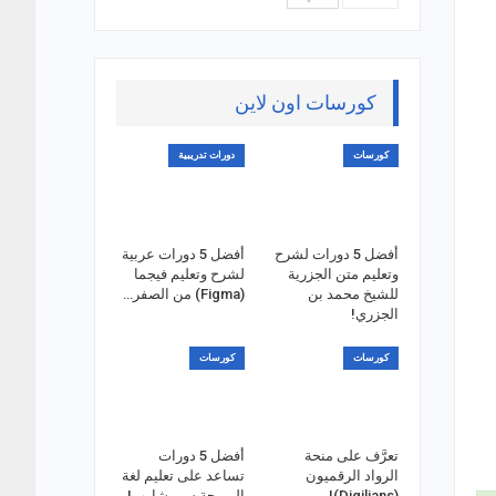
كورسات اون لاين
كورسات
دورات تدريبية
أفضل 5 دورات لشرح
أفضل 5 دورات عربية
وتعليم متن الجزرية
لشرح وتعليم فيجما
للشيخ محمد بن
(Figma) من الصفر…
الجزري!
كورسات
كورسات
تعرَّف على منحة
أفضل 5 دورات
الرواد الرقميون
تساعد على تعليم لغة
(Digilians)!
البرمجة سي شارب!