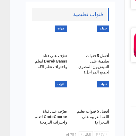
قنوات تعليمية
قنوات
قنوات
أفضل 5 قنوات
تعرّف على قناة
تعليمية على
Derek Banas لتعلم
التليفزيون المصري
واحتراف تعلم الآلة
لجميع المراحل!
قنوات
قنوات
أفضل 5 قنوات تعليم
تعرّف على قناة
اللغة العربية على
CodeCourse لتعلم
التلجرام!
واحتراف البرمجة
PREV
التالي
1 of 75