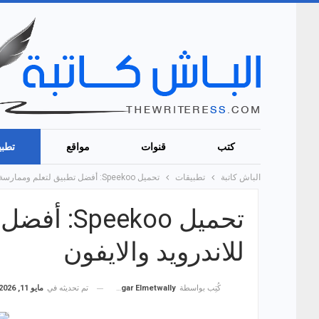
كتب
قنوات
مواقع
تطبي
الباش كاتبة
تطبيقات
تحميل Speekoo: أفضل تطبيق لتعلم وممارسة اللغات للاندرويد والايفون
تحميل koo
للاندرويد والايفون
تم تحديثه في
مايو 11, 2026
كُتِب بواسطة
Hagar Elmetwally