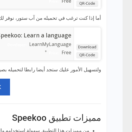
Free
Price:
QR-Code
أما إذا كنت ترغب في تحميله من آب ستور، نوفر لك
Speekoo: Learn a language
LearnMyLanguage
Developer:
Download
+
Free
Price:
QR-Code
ولتسهيل الأمور عليك ستجد أيضا رابطا لتحميله بصيغة Apk في الأ
K
مميزات تطبيق Speekoo
من مميزات هذا التطبيق سهولة استخدامه والوص