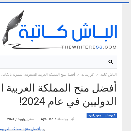
الباش كاتبة
كورسات
أفضل منح المملكة العربية السعودية الممولة بالكامل للط
أفضل منح المملكة العربية ا
الدوليين في عام 2024!
كورسات
منح دراسية
في
يونيو 16, 2023
كُتِب بواسطة
Aya Habib