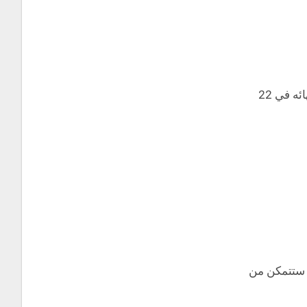
إذا كنت ترغب في الدراسة في جامعة الملك فهد للبترول والمعادن، يرجي التقديم قبل انتهاء موعد تقديم الطلبات. والمقرر انتهائه في 22
. ستتمكن من