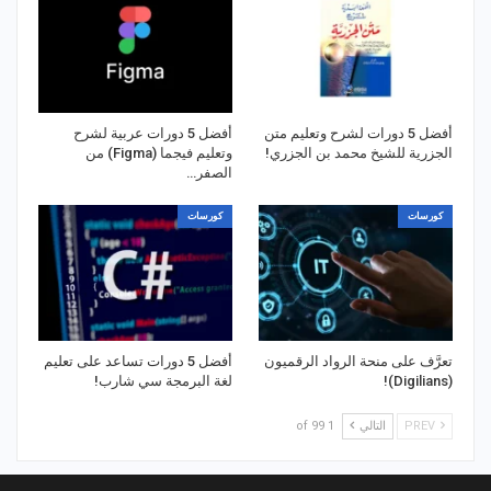
أفضل 5 دورات لشرح وتعليم متن
أفضل 5 دورات عربية لشرح
الجزرية للشيخ محمد بن الجزري!
وتعليم فيجما (Figma) من
الصفر…
كورسات
كورسات
تعرَّف على منحة الرواد الرقميون
أفضل 5 دورات تساعد على تعليم
(Digilians)!
لغة البرمجة سي شارب!
PREV
التالي
1 of 99