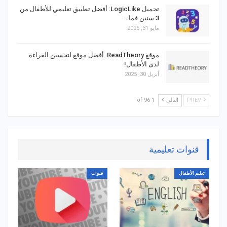
تحميل LogicLike: أفضل تطبيق تعليمي للأطفال من
3 سنين فما…
مايو 31, 2025
موقع ReadTheory: أفضل موقع لتحسين القراءة
لدى الأطفال!
أبريل 30, 2025
PREV
التالي
1 of 96
قنوات تعليمية
تعليم الأطفال
قنوات