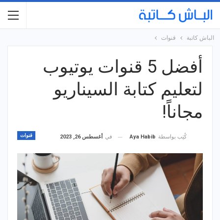
الباش كاتبة
قنوات
أفضل 5 قنوات يوتيوب
لتعليم كتابة السيناريو
مجاناً!
قنوات
في
أغسطس 26, 2023
كُتِب بواسطة
Aya Habib