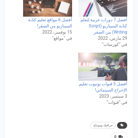
أفضل 7 دورات عربية لتعلم
أفضل 6 مواقع تعليم كتابة
كتابة السيناريو (Script
السيناريو من الصفر!
Writing) من الصفر
15 نوفمبر، 2022
29 مارس، 2022
في "مواقع"
في "كورسات"
أفضل 5 قنوات يوتيوب تعليم
الإخراج السينمائي!
3 سبتمبر، 2023
في "قنوات"
جرافيك ومونتاج
0