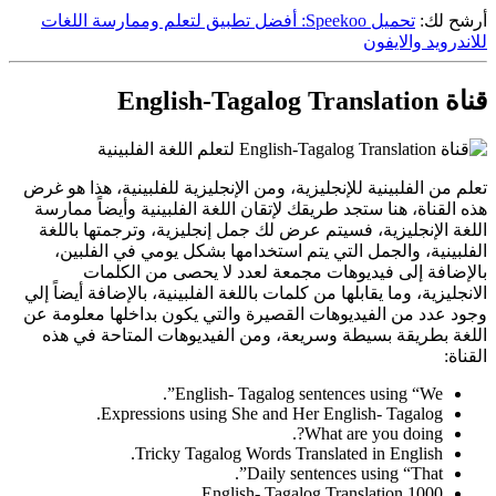
أرشح لك:
تحميل Speekoo: أفضل تطبيق لتعلم وممارسة اللغات
للاندرويد والايفون
قناة English-Tagalog Translation
تعلم من الفلبينية للإنجليزية، ومن الإنجليزية للفلبينية، هذا هو غرض
هذه القناة، هنا ستجد طريقك لإتقان اللغة الفلبينية وأيضاً ممارسة
اللغة الإنجليزية، فسيتم عرض لك جمل إنجليزية، وترجمتها باللغة
الفلبينية، والجمل التي يتم استخدامها بشكل يومي في الفلبين،
بالإضافة إلى فيديوهات مجمعة لعدد لا يحصى من الكلمات
الانجليزية، وما يقابلها من كلمات باللغة الفلبينية، بالإضافة أيضاً إلي
وجود عدد من الفيديوهات القصيرة والتي يكون بداخلها معلومة عن
اللغة بطريقة بسيطة وسريعة، ومن الفيديوهات المتاحة في هذه
القناة:
English- Tagalog sentences using “We”.
Expressions using She and Her English- Tagalog.
What are you doing?.
Tricky Tagalog Words Translated in English.
Daily sentences using “That”.
1000 English- Tagalog Translation.