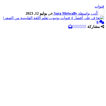
قنوات
كُتِب بواسطة
Sara Metwally
في
يوليو 12, 2023
0
مشاركة