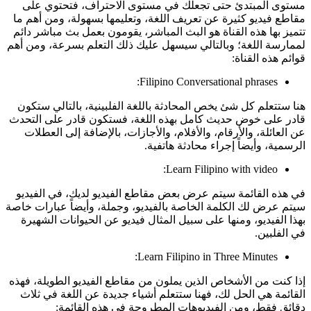
مستوى المبتدئ حتى تجعلك في مستوى الاحتراف، فتحتوي على
مقاطع فيديو كثيرة عن تعريف اللغة، وتعليمها بسهولة، ومن أهم ما
تتميز بها هذه القناة هو البث المباشر، يقومون بعمل بث مباشر دائم
لممارسة اللغة؛ وبالتالي سيسهل عليك ذلك التعلم بسرعة، ومن أهم
قوائم هذه القناة:
Filipino Conversational phrases:
هنا ستتعلم كل شئ يخص المحادثة باللغة الفلبينية، بالتالي ستكون
قادر على خوض حديث كامل بهذه اللغة، فستكون قادر على التحدث
عن العائلة، والأرقام، والأفلام، والأجازات، بالإضافة إلى العطلات
الرسمية، وأيضاً إجراء محادثة هاتفية.
Learn Filipino with video:
في هذه القائمة سيتم عرض بعض مقاطع الفيديو لديك، في الفيديو
سيتم عرض لك الكلمة الخاصة بالفيديو، وجملة، وأيضاً عبارات خاصة
بهذا الفيديو، ومنها على سبيل المثال فيديو عن الحيوانات الشهيرة
في الفلبين.
Learn Filipino in Three Minutes:
إذا كنت من الأشخاص الذين يملون من مقاطع الفيديو الطويلة، فهذه
القائمة هي الحل لك، فهنا ستتعلم أشياء جديدة عن اللغة في ثلاث
دقائق فقط، ومن الفيديوهات المطروحة في هذه القائمة: