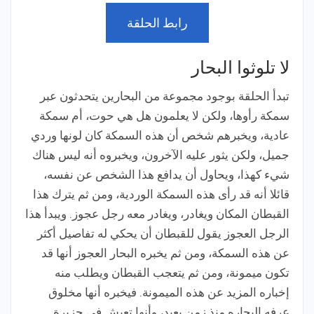
رابط الحلقة
لا تلوثوا البحار
تبدأ الحلقة بوجود مجموعة من البحارين يتحدثون عبر
سمكة رأوها، ولكن لا يعلمون هل هي حوت، أم سمكة
عادية، ويخبرهم شخص أن هذه السمكة كان لونها وردي
جميل، ولكن يثور عليه الآخرون، ويخبروه أنه ليس هناك
شيء كهذا، ويحاول أن يدافع هذا الشخص عن نفسه،
قائلا أنه قد رأى هذه السمكة الوردية، ومن ثم يترك هذا
القبطان المكان ويغادر، ويغادر معه رجل عجوز. ويبدأ هذا
الرجل العجوز يقول للقبطان أن يحكي له تفاصيل أكثر
عن هذه السمكة، ومن ثم يخبره البحار العجوز أنها قد
تكون ميمونة، ومن ثم يتعجب القبطان ويطلب منه
إخباره المزيد عن هذه الميمونة. فيخبره أنها مخلوق
عرفه البحاره منذ زمن بعيد، وأنها تعيش في جزيرة