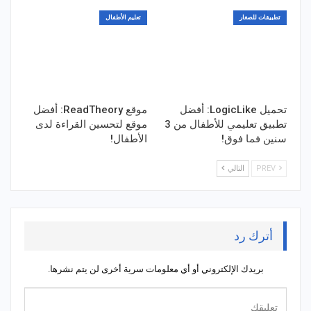
تطبيقات للصغار
تعليم الأطفال
تحميل LogicLike: أفضل
موقع ReadTheory: أفضل
تطبيق تعليمي للأطفال من 3
موقع لتحسين القراءة لدى
سنين فما فوق!
الأطفال!
PREV
التالي
أترك رد
بريدك الإلكتروني أو أي معلومات سرية أخرى لن يتم نشرها.