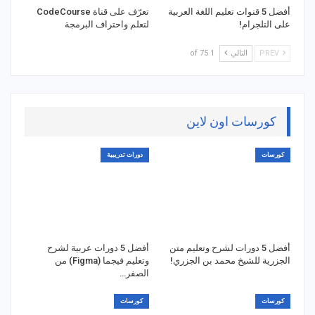
أفضل 5 قنوات تعليم اللغة العربية
تعرّف على قناة CodeCourse
على التلجرام!
لتعلم واحتراف البرمجة
PREV
التالي
1 of 75
كورسات اون لاين
كورسات
دورات تدريبية
أفضل 5 دورات لشرح وتعليم متن
أفضل 5 دورات عربية لشرح
الجزرية للشيخ محمد بن الجزري!
وتعليم فيجما (Figma) من
الصفر…
كورسات
كورسات