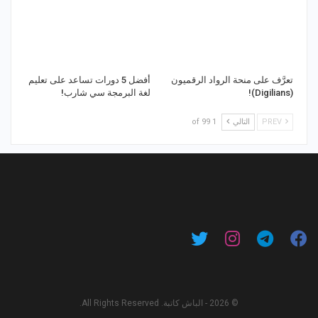
تعرَّف على منحة الرواد الرقميون
أفضل 5 دورات تساعد على تعليم
(Digilians)!
لغة البرمجة سي شارب!
PREV
التالي
1 of 99
© 2026 - الباش كاتبة. All Rights Reserved.