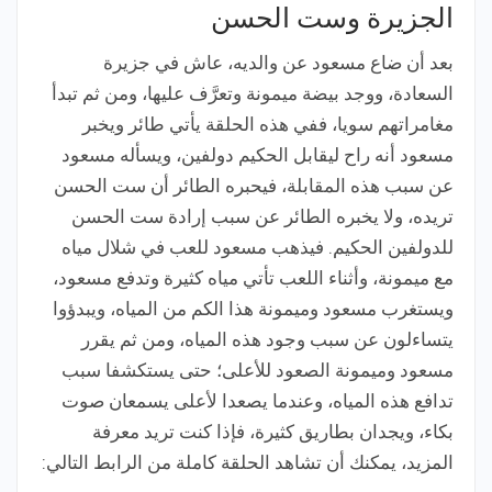
الجزيرة وست الحسن
بعد أن ضاع مسعود عن والديه، عاش في جزيرة
السعادة، ووجد بيضة ميمونة وتعرَّف عليها، ومن ثم تبدأ
مغامراتهم سويا، ففي هذه الحلقة يأتي طائر ويخبر
مسعود أنه راح ليقابل الحكيم دولفين، ويسأله مسعود
عن سبب هذه المقابلة، فيحبره الطائر أن ست الحسن
تريده، ولا يخبره الطائر عن سبب إرادة ست الحسن
للدولفين الحكيم. فيذهب مسعود للعب في شلال مياه
مع ميمونة، وأثناء اللعب تأتي مياه كثيرة وتدفع مسعود،
ويستغرب مسعود وميمونة هذا الكم من المياه، ويبدؤوا
يتساءلون عن سبب وجود هذه المياه، ومن ثم يقرر
مسعود وميمونة الصعود للأعلى؛ حتى يستكشفا سبب
تدافع هذه المياه، وعندما يصعدا لأعلى يسمعان صوت
بكاء، ويجدان بطاريق كثيرة، فإذا كنت تريد معرفة
المزيد، يمكنك أن تشاهد الحلقة كاملة من الرابط التالي: