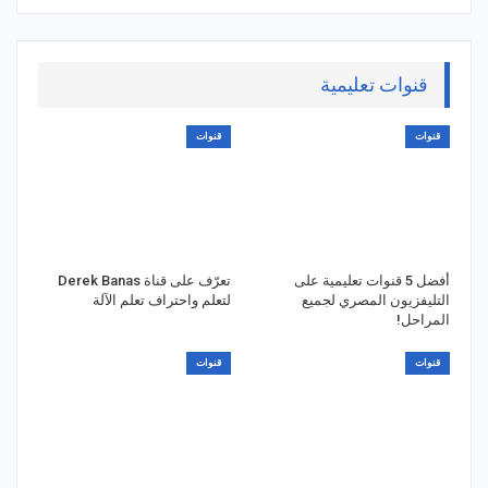
قنوات تعليمية
قنوات
قنوات
أفضل 5 قنوات تعليمية على
تعرّف على قناة Derek Banas
التليفزيون المصري لجميع
لتعلم واحتراف تعلم الآلة
المراحل!
قنوات
قنوات