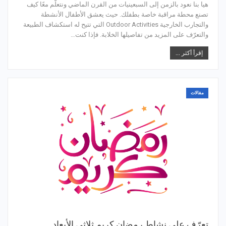
هيا بنا نعود بالزمن إلى السبعينيات من القرن الماضي ونتعلّم معًا كيف
تصنع محطة مراقبة خاصة بطفلك. حيث يعشق الأطفال الأنشطة
والتجارب الخارجية Outdoor Activities التي تتيح له استكشاف الطبيعة
والتعرّف على المزيد من تفاصيلها الخلابة. فإذا كنت…
إقرأ أكثر ...
مقالات
تعرّف على نشاط رمضان كريم ثلاثي الأبعاد