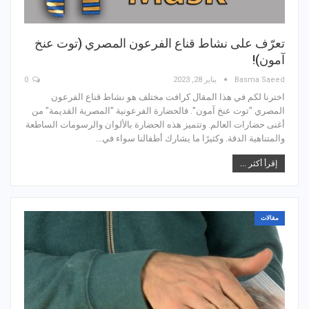
تعرّف على نشاط قناع الفرعون المصري (توت عنخ
آمون)!
Basma Saeed
يناير 28, 2023
0
اخترنا لكم في هذا المقال كرافت مختلف هو نشاط قناع الفرعون
المصري "توت عنخ آمون". فالحضارة الفرعونية "المصرية القديمة" من
أغنى حضارات العالم. وتتميز هذه الحضارة بالألوان والرسومات الساطعة
والمتناهية الدقة. وكثيرًا ما يشارك أطفالنا سواء في…
إقرأ أكثر ...
مقالات