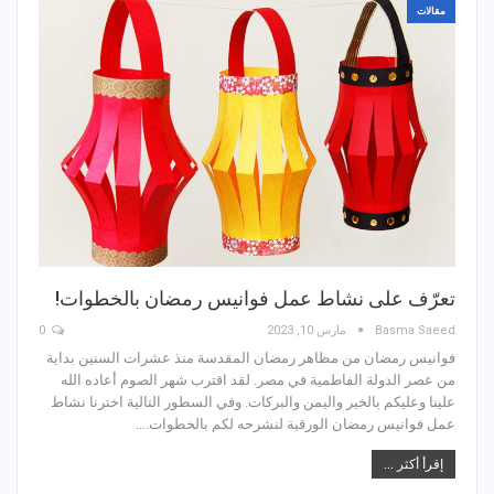
مقالات
تعرّف على نشاط عمل فوانيس رمضان بالخطوات!
Basma Saeed
مارس 10, 2023
0
فوانيس رمضان من مظاهر رمضان المقدسة منذ عشرات السنين بداية
من عصر الدولة الفاطمية في مصر. لقد اقترب شهر الصوم أعاده الله
علينا وعليكم بالخير واليمن والبركات. وفي السطور التالية اخترنا نشاط
عمل فوانيس رمضان الورقية لنشرحه لكم بالخطوات.…
إقرأ أكثر ...