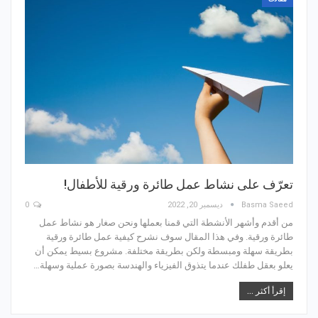
تعرّف على نشاط عمل طائرة ورقية للأطفال!
Basma Saeed
ديسمبر 20, 2022
0
من أقدم وأشهر الأنشطة التي قمنا بعملها ونحن صغار هو نشاط عمل
طائرة ورقية. وفي هذا المقال سوف نشرح كيفية عمل طائرة ورقية
بطريقة سهلة ومبسطة ولكن بطريقة مختلفة. مشروع بسيط يمكن أن
يعلو بعقل طفلك عندما يتذوق الفيزياء والهندسة بصورة عملية وسهلة…
إقرأ أكثر ...