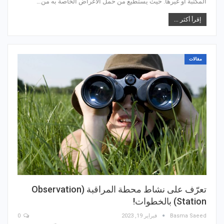
المكتبة أو غيرها. حيث يستطيع من حمل الأغراض الخاصة به من…
إقرأ أكثر ...
مقالات
تعرّف على نشاط محطة المراقبة (Observation
Station) بالخطوات!
Basma Saeed
فبراير 19, 2023
0