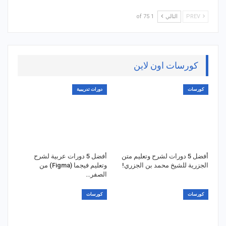
PREV
التالي
1 of 75
كورسات اون لاين
كورسات
دورات تدريبية
أفضل 5 دورات لشرح وتعليم متن
أفضل 5 دورات عربية لشرح
الجزرية للشيخ محمد بن الجزري!
وتعليم فيجما (Figma) من
الصفر…
كورسات
كورسات