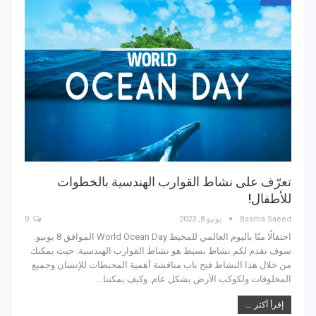
تعرّف على نشاط القوارب الهندسية بالخطوات
للأطفال!
Basma Saeed
يونيو 8, 2023
0
احتفالًا منّا باليوم العالمي للمحيط World Ocean Day الموافق 8 يونيو.
سوف نقدم لكم نشاط بسيط هو نشاط القوارب الهندسية. حيث يمكنك
من خلال هذا النشاط فتح باب مناقشة أهمية المحيطات للإنسان وجميع
المخلوقات ولكوكب الأرض بشكل عام. وكيف يمكننا…
إقرأ أكثر ...