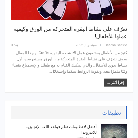
تعرّف على نشاط البقرة المتحركة من الورق وكيفية
عملها للأطفال!
Basma Saeed
سبتمبر 1, 2022
0
كثيرٌ من الأطفال يعشقون عمل الأنشطة اليدوية Crafts، وبهذا المقال
سوف نتعرّف على نشاط البقرة المتحركة من الورق. مستعرضين أول
نشاط يدوي للأطفال، والذي يمكنك القيام به مع طفلك والإستمتاع بقضاء
وقتًا مثمرًا معه، وتقوية الروابط بينكما وإستغلال…
إقرأ أكثر ...
تطبيقات
أفضل 6 تطبيقات تعلم قواعد اللغة الإنجليزية
للاندرويد!