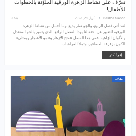
تعرّف على نشاط الزهرة الورقية الملوّنة بالخطوات
للأطفال!
Basma Saeed
أبريل 28, 2023
0
لقد أتى فصل الربيع، والجو صار بديع. وما أجمل من نشاط الزهرة
الورقية للتعبير عن احتفالنا بهذا الفصل الرائع، الذي يتميز بالجو المعتدل
والألوان الزاهية. ففي هذا الفصل تتفتح الأزهار وتنمو الأشجار ويمتليء
الكون بزقزقة العصافير، وتملأ الفراشات…
إقرأ أكثر ...
مقالات