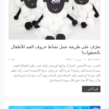
تعرّف على طريقة عمل نشاط خروف العيد للأطفال
بالخطوات!
Aya Habib
يونيو 11, 2023
0
اقترب عيد الأضحى المبارك وأنها لفرصة رائعة حتى نعلم أطفالنا قصة
سيدنا إسماعيل. ولماذا أمرنا الله عز وجل بذبح الأضحية! حيث رأى خليل
الله سيدنا إبراهيم عليه السلام في المنام رؤية أنه يذبح ابنه إسماعيل.
ولأن رؤيا الأنبياء حق قال سيدنا إسماعيل…
إقرأ أكثر ...
مقالات