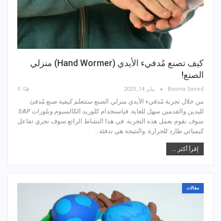
كيف تصنع مُدفيء الأيدي (Hand Wormer) منزلي
الصنع!
Basma Saeed
يناير 14, 2023
0
من خلال تجربة مُدفيء الأيدي منزلي الصنع ستتعلم كيفية صنع مُدفئ
لليدين والقدمين سهل للغاية. فباستخدام كلوريد الكالسيوم وبلورات SAP
سوف نقوم بعمل هذه التجربة. في هذا النشاط الرائع سوف نجري تفاعل
كيميائي طارد للحرارة. والنتيجة هي تدفئة…
إقرأ أكثر ...
مقالات