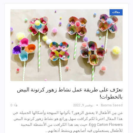
مقالات
تعرّف على طريقة عمل نشاط زهور كرتونة البيض
بالخطوات!
Basma Saeed
نوفمبر 9, 2022
0
مَن مِن الأطفال لا يعشق الزهور؟ بألوانها المبهجة وأشكالها الجميلة. في
هذا المقال اخترنا لكم كرافت سهل ورائع هو نشاط زهور كرتونة البيض
Egg Carton Flowers. حيث يعد هذا الكرافت من الأنشطة المحببة
للأطفال يستعملون فيه أصابعهم وينشط أذهانهم…