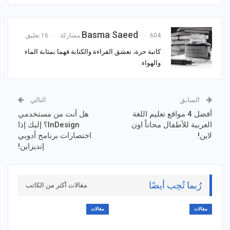
Basma Saeed
604 مشاركة
16 تعليق
كاتبة حرة، تعشق القراءة والكتابة فهما بمثابة الماء
والهواء.
السابق
التالي
أفضل 4 مواقع تعليم اللغة
هل أنت من مستخدمي
العربية للأطفال مجاناً اون
InDesign؟ إليك إذا
لاين!
اختصارات برنامج أدوبي
إنديزاين!
رُبما تُحِب أيضًا
مقالات أكثر من الكاتب
مقالات
مقالات