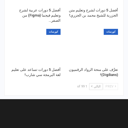
أفضل 5 دورات لشرح وتعليم متن
أفضل 5 دورات عربية لشرح
الجزرية للشيخ محمد بن الجزري!
وتعليم فيجما (Figma) من
الصفر…
كورسات
كورسات
تعرَّف على منحة الرواد الرقميون
أفضل 5 دورات تساعد على تعليم
(Digilians)!
لغة البرمجة سي شارب!
PREV
التالي
1 of 99