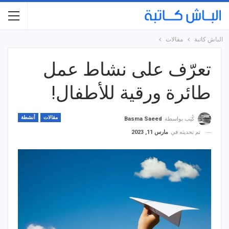
الباش كاتبة
مقالات
تعرّف على نشاط عمل
طائرة ورقية للأطفال!
مقالات
أنشطة
كُتِب بواسطة
Basma Saeed
تم تحديثه في
مارس 11, 2023