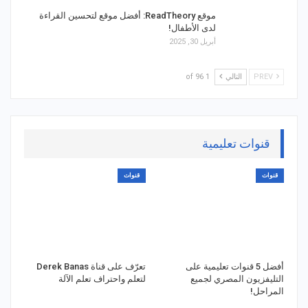
موقع ReadTheory: أفضل موقع لتحسين القراءة
لدى الأطفال!
أبريل 30, 2025
PREV
التالي
1 of 96
قنوات تعليمية
قنوات
قنوات
أفضل 5 قنوات تعليمية على
تعرّف على قناة Derek Banas
التليفزيون المصري لجميع
لتعلم واحتراف تعلم الآلة
المراحل!