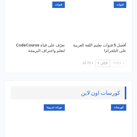
قنوات
قنوات
أفضل 5 قنوات تعليم اللغة العربية
تعرّف على قناة CodeCourse
على التلجرام!
لتعلم واحتراف البرمجة
PREV
التالي
1 of 75
كورسات اون لاين
كورسات
دورات تدريبية