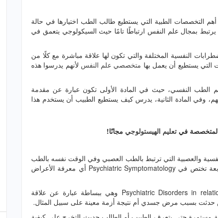
هم التخصصات الطبية التي يستطيع طالب الطب اختيارها في حالة
يرتبط بمجال علم النفس ارتباطًا تامًا حيث السيكولوجي يتعمق في
رابات النفسية المختلفة والتي تكون لها علاقة مباشرة مع كلًا من
ت التي يستطيع أن يعمل بها
متخصصي علم النفس
لأنهم يدرسوا هذه
لى فهم وتعلم الطب النفسي، حيث في المادة الأولى تكون عبارة عن مقدمة
هم، وفي المادة الثانية، يدرس كيف يستطيع الطبيب أن يستخدم هذا
 المتخصصة في
تعليم الهيستولوجي
مجانًا!
النفسية والعصبية التي ترتبط بالطب العصبي وفي الوقت نفسه بالطب
النفسي ومعرفة الأعراض المصاحبة لها، وفي المادة الرابعة تختص في Psychiatric Symptomatology أي معرفة الأعراض
وفي المادة الخامسة، ستدرس Psychiatric Disorders in relation to Physical Illness وهي ببساطة عبارة عن علاقة
ض حدثت بسبب مرض جسدي أم نتيجة أزمة معينة على سبيل المثال.
سة مستمرة حتى يتعرف الطبيب أو الطالب حديث التخرج على كيفية