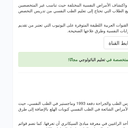
 واكتشاف الأمراض النفسية المختلفة حيث تناسب غير المتخصصين
الطلاب التي تحتاج إلى تعليم الطب النفسي من تدريس التخصص
قنوات العربية اللطيفة المتوفرة على اليوتيوب التي تعتبر من تقديم
بات النفسية وطرق علاجها الصحيحة.
بط القناة
المتخصصة في
تعليم الباثولوجي
مجانًا!
تتبع هذه القناة إلى د/ نهلة نور الدين الحاصلة على بكالوريوس الطب والجراحة دفعة 1993 وماجستير في الطب النفسي، حيث
أمراض الشائعة في الطب النفسي كنوبات الهلع بالإضافة إلى طرق
أحد الراغبين في معرفة مبادئ السيكاتري أن تعرفها. كما تضم قوائم