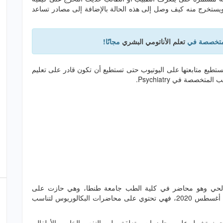
تخرج منه كيف وصل إلى هذه الحالة بالإضافة إلى مصادر تساعد
المتخصصة في
تعلم الأناتومي البشري
مجانًا!
تطيع متابعتها على اليوتيوب حتى تستطيع أن تكون قادر على تعليم
صصة في Psychiatry.
 عبدالحي وهو محاضر في كلية الطب جامعة طنطا، وهي حازت على
13,108 مشاهدة على الرغم من إنشاء القناة في تاريخ 7 أغسطس 2020، فهي تحتوي على محاضرات البكالوريوس لتناسب
يث تشمل على محاضرات متعلقة بطب النفس الخاص بالأطفال،