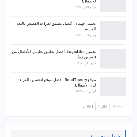
للأطفال!
يونيو 30, 2025
تحميل فهمان: أفضل تطبيق لقراءة القصص باللغة
العربية…
يونيو 13, 2025
تحميل LogicLike: أفضل تطبيق تعليمي للأطفال من
3 سنين فما…
مايو 31, 2025
موقع ReadTheory: أفضل موقع لتحسين القراءة
لدى الأطفال!
أبريل 30, 2025
PREV
التالي
1 of 96
قنوات تعليمية