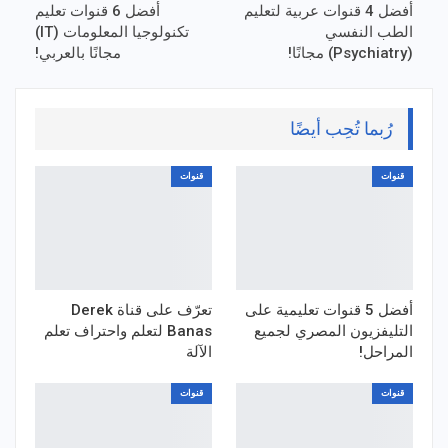
أفضل 4 قنوات عربية لتعليم
أفضل 6 قنوات تعليم
الطب النفسي
تكنولوجيا المعلومات (IT)
(Psychiatry) مجانًا!
مجانًا بالعربي!
رُبما تُحِب أيضًا
قنوات
قنوات
أفضل 5 قنوات تعليمية على
تعرّف على قناة Derek
التليفزيون المصري لجميع
Banas لتعلم واحتراف تعلم
المراحل!
الآلة
قنوات
قنوات