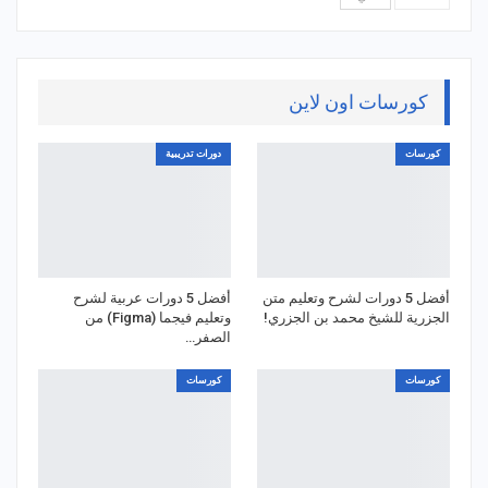
كورسات اون لاين
كورسات
دورات تدريبية
أفضل 5 دورات لشرح وتعليم متن
أفضل 5 دورات عربية لشرح
الجزرية للشيخ محمد بن الجزري!
وتعليم فيجما (Figma) من
الصفر…
كورسات
كورسات