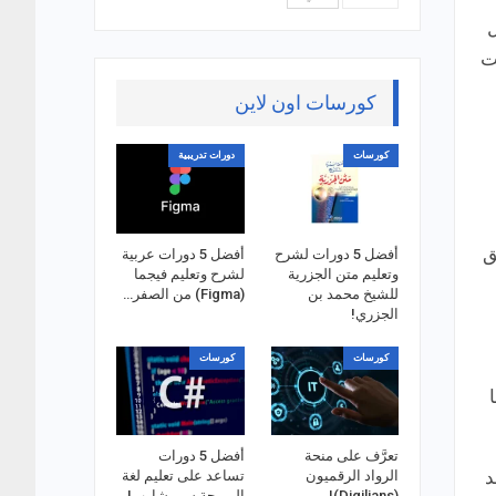
ل
ت
كورسات اون لاين
كورسات
دورات تدريبية
ق
أفضل 5 دورات لشرح
أفضل 5 دورات عربية
وتعليم متن الجزرية
لشرح وتعليم فيجما
للشيخ محمد بن
(Figma) من الصفر…
الجزري!
كورسات
كورسات
تعرَّف على منحة
أفضل 5 دورات
د
الرواد الرقميون
تساعد على تعليم لغة
(Digilians)!
البرمجة سي شارب!