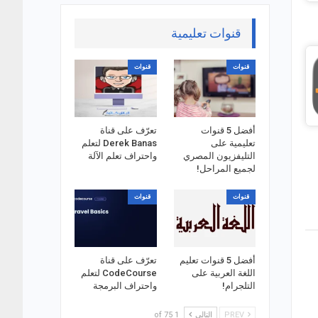
قنوات تعليمية
قنوات
قنوات
أفضل 5 قنوات
تعرّف على قناة
تعليمية على
Derek Banas لتعلم
التليفزيون المصري
واحتراف تعلم الآلة
لجميع المراحل!
قنوات
قنوات
أفضل 5 قنوات تعليم
تعرّف على قناة
اللغة العربية على
CodeCourse لتعلم
التلجرام!
واحتراف البرمجة
PREV
التالي
1 of 75