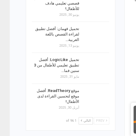
قصصي تعليمي هادف
للأطفال!
يونيو 30, 2025
تحميل فهمان: أفضل تطبيق
لقراءة القصص باللغة
العربية…
يونيو 13, 2025
تحميل LogicLike: أفضل
تطبيق تعليمي للأطفال من 3
سنين فما…
مايو 31, 2025
موقع ReadTheory: أفضل
موقع لتحسين القراءة لدى
الأطفال!
أبريل 30, 2025
PREV
التالي
1 of 96