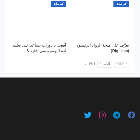
كورسات
كورسات
تعرَّف على منحة الرواد الرقميون
أفضل 5 دورات تساعد على تعليم
(Digilians)!
لغة البرمجة سي شارب!
PREV
التالي
1 of 99