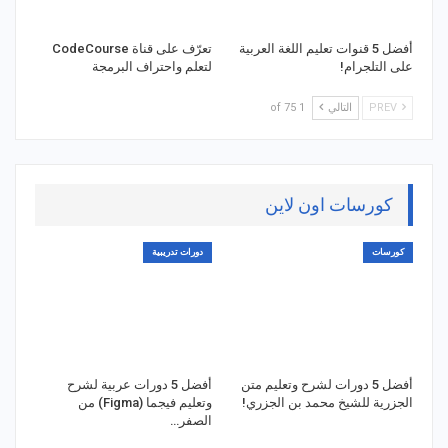
أفضل 5 قنوات تعليم اللغة العربية
تعرّف على قناة CodeCourse
على التلجرام!
لتعلم واحتراف البرمجة
PREV
التالي
1 of 75
كورسات اون لاين
كورسات
دورات تدريبية
أفضل 5 دورات لشرح وتعليم متن
أفضل 5 دورات عربية لشرح
الجزرية للشيخ محمد بن الجزري!
وتعليم فيجما (Figma) من
الصفر…