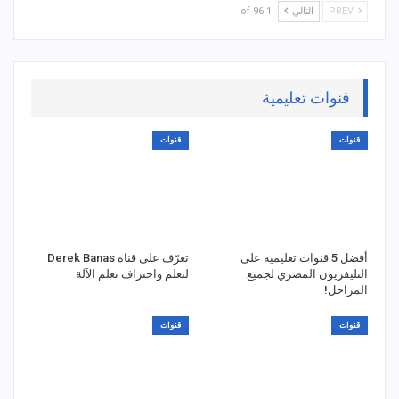
PREV
التالي
1 of 96
قنوات تعليمية
قنوات
قنوات
أفضل 5 قنوات تعليمية على
تعرّف على قناة Derek Banas
التليفزيون المصري لجميع
لتعلم واحتراف تعلم الآلة
المراحل!
قنوات
قنوات