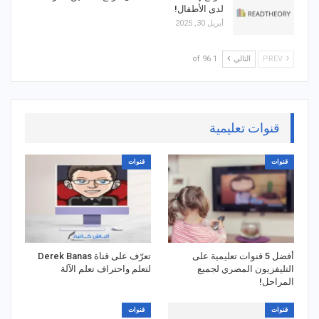
لدى الأطفال!
أبريل 30, 2025
PREV
التالي
1 of 96
قنوات تعليمية
قنوات
قنوات
أفضل 5 قنوات تعليمية على
تعرّف على قناة Derek Banas
التليفزيون المصري لجميع
لتعلم واحتراف تعلم الآلة
المراحل!
قنوات
قنوات