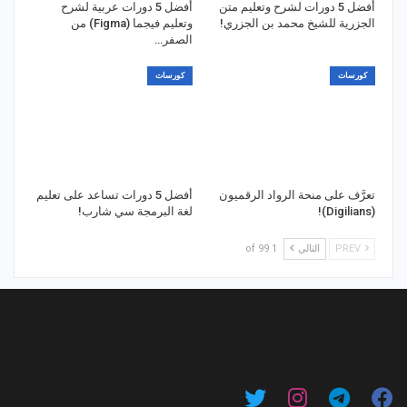
أفضل 5 دورات لشرح وتعليم متن
أفضل 5 دورات عربية لشرح
الجزرية للشيخ محمد بن الجزري!
وتعليم فيجما (Figma) من
الصفر…
كورسات
كورسات
تعرَّف على منحة الرواد الرقميون
أفضل 5 دورات تساعد على تعليم
(Digilians)!
لغة البرمجة سي شارب!
PREV
التالي
1 of 99