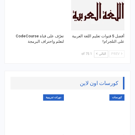
أفضل 5 قنوات تعليم اللغة العربية
تعرّف على قناة CodeCourse
على التلجرام!
لتعلم واحتراف البرمجة
PREV
التالي
1 of 75
كورسات اون لاين
كورسات
دورات تدريبية