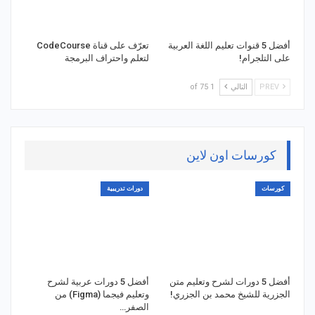
أفضل 5 قنوات تعليم اللغة العربية
تعرّف على قناة CodeCourse
على التلجرام!
لتعلم واحتراف البرمجة
PREV
التالي
1 of 75
كورسات اون لاين
كورسات
دورات تدريبية
أفضل 5 دورات لشرح وتعليم متن
أفضل 5 دورات عربية لشرح
الجزرية للشيخ محمد بن الجزري!
وتعليم فيجما (Figma) من
الصفر…