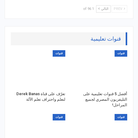
PREV
التالي
1 of 96
قنوات تعليمية
قنوات
قنوات
أفضل 5 قنوات تعليمية على
تعرّف على قناة Derek Banas
التليفزيون المصري لجميع
لتعلم واحتراف تعلم الآلة
المراحل!
قنوات
قنوات