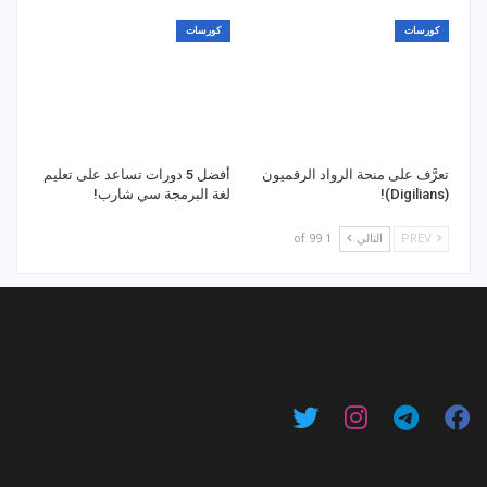
كورسات
كورسات
تعرَّف على منحة الرواد الرقميون
أفضل 5 دورات تساعد على تعليم
(Digilians)!
لغة البرمجة سي شارب!
PREV
التالي
1 of 99