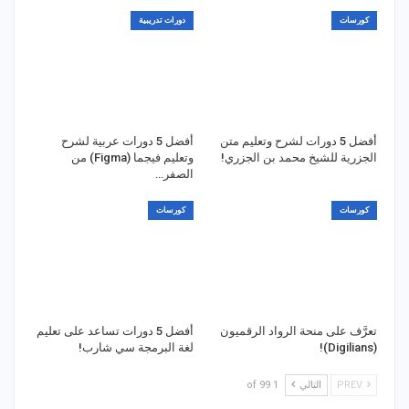
كورسات
دورات تدريبية
أفضل 5 دورات لشرح وتعليم متن
أفضل 5 دورات عربية لشرح
الجزرية للشيخ محمد بن الجزري!
وتعليم فيجما (Figma) من
الصفر…
كورسات
كورسات
تعرَّف على منحة الرواد الرقميون
أفضل 5 دورات تساعد على تعليم
(Digilians)!
لغة البرمجة سي شارب!
PREV
التالي
1 of 99