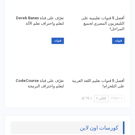
أفضل 5 قنوات تعليمية على
تعرّف على قناة Derek Banas
التليفزيون المصري لجميع
لتعلم واحتراف تعلم الآلة
المراحل!
قنوات
قنوات
أفضل 5 قنوات تعليم اللغة العربية
تعرّف على قناة CodeCourse
على التلجرام!
لتعلم واحتراف البرمجة
PREV
التالي
1 of 75
كورسات اون لاين