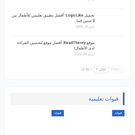
تحميل LogicLike: أفضل تطبيق تعليمي للأطفال من
3 سنين فما…
مايو 31, 2025
موقع ReadTheory: أفضل موقع لتحسين القراءة
لدى الأطفال!
أبريل 30, 2025
PREV
التالي
1 of 96
قنوات تعليمية
قنوات
قنوات