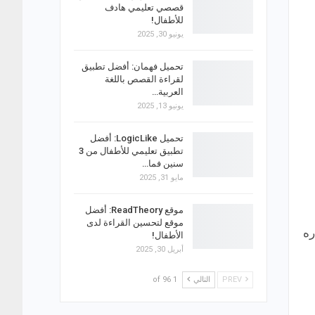
قصصي تعليمي هادف
للأطفال!
يونيو 30, 2025
تحميل فهمان: أفضل تطبيق
لقراءة القصص باللغة
العربية…
يونيو 13, 2025
تحميل LogicLike: أفضل
تطبيق تعليمي للأطفال من 3
سنين فما…
مايو 31, 2025
موقع ReadTheory: أفضل
موقع لتحسين القراءة لدى
بايت، وإصداره
الأطفال!
أبريل 30, 2025
PREV
التالي
1 of 96