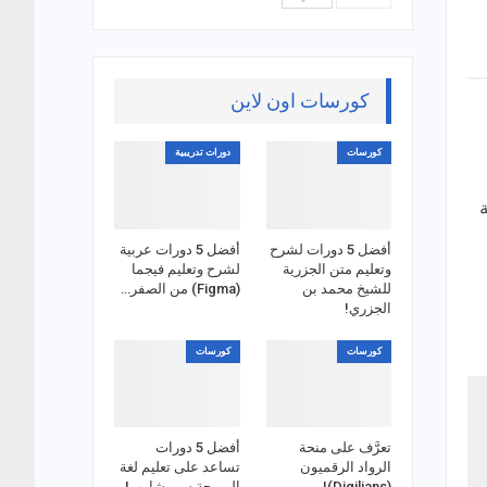
كورسات اون لاين
كورسات
دورات تدريبية
أفضل 5 دورات لشرح
أفضل 5 دورات عربية
وتعليم متن الجزرية
لشرح وتعليم فيجما
للشيخ محمد بن
(Figma) من الصفر…
الجزري!
كورسات
كورسات
تعرَّف على منحة
أفضل 5 دورات
الرواد الرقميون
تساعد على تعليم لغة
(Digilians)!
البرمجة سي شارب!