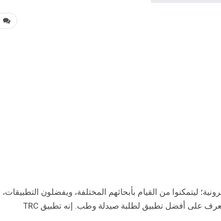
0
رونية؛ ليتمكنوا من القيام بأبحاثهم المختلفة، ويفضلون التطبيقات،
وبالأخص تلك التي تلم بمعلومات وفيرة. فيما يلي نتعرف على أفضل تطبيق لطلبة صيدلة وطب. إنه تطبيق TRC