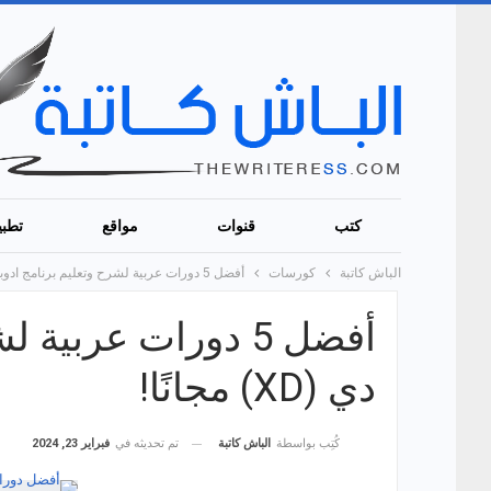
كتب
قنوات
مواقع
تطبي
الباش كاتبة
كورسات
أفضل 5 دورات عربية لشرح وتعليم برنامج ادوبي اكس دي (XD) مجانًا!
أفضل 5 دورات عربي
دي (XD) مجانًا!
تم تحديثه في
فبراير 23, 2024
كُتِب بواسطة
الباش كاتبة