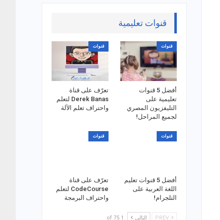
قنوات تعليمية
قنوات
قنوات
أفضل 5 قنوات
تعرّف على قناة
تعليمية على
Derek Banas لتعلم
التليفزيون المصري
واحتراف تعلم الآلة
لجميع المراحل!
قنوات
قنوات
أفضل 5 قنوات تعليم
تعرّف على قناة
اللغة العربية على
CodeCourse لتعلم
التلجرام!
واحتراف البرمجة
PREV
التالي
1 of 75