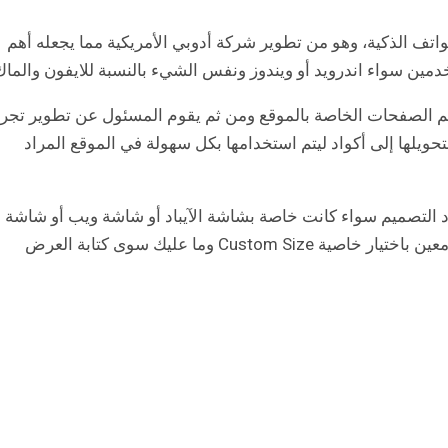
اتف الذكية، وهو من تطوير شركة أدوبي الأمريكية مما يجعله أهم
دمين سواء اندرويد أو ويندوز ونفس الشيء بالنسبة للايفون والماك
م الصفحات الخاصة بالموقع ومن ثم يقوم المسئول عن تطوير تجرب
اجهة المستخدم أو ما يسمى UX/UI Developer بتحويلها إلى أكواد ليتم استخدامها بكل سهولة في الموقع المراد
اد التصميم سواء كانت خاصة بشاشة الآيباد أو شاشة ويب أو شاشة
الايفون بالإضافة إلى إمكانية تحديد وتخصيص حجم معين باختيار خاصية Custom Size وما عليك سوى كتابة العرض