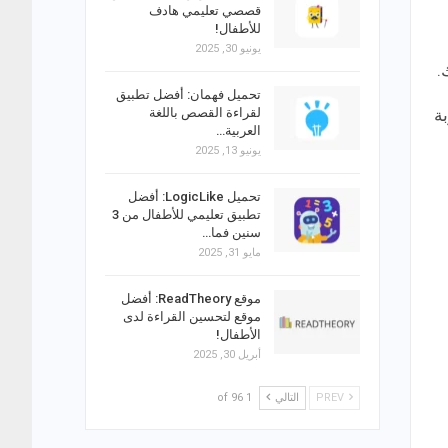
قصصي تعليمي هادف
للأطفال!
يونيو 30, 2025
.
تحميل فهمان: أفضل تطبيق
ة
لقراءة القصص باللغة
العربية…
يونيو 13, 2025
تحميل LogicLike: أفضل
تطبيق تعليمي للأطفال من 3
سنين فما…
مايو 31, 2025
موقع ReadTheory: أفضل
موقع لتحسين القراءة لدى
الأطفال!
أبريل 30, 2025
PREV
التالي
1 of 96