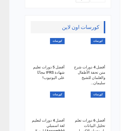
كورسات اون لاين
كورسات
كورسات
أفضل 4 دورات شرح
أفضل 5 دورات تعليم
متن تحفة الأطفال
شهادة IFRS مجانًا
والغلمان للشيخ
على اليوتيوب!
سليمان…
كورسات
كورسات
أفضل 6 دورات تعلم
أفضل 4 دورات لتعليم
تحليل البيانات
لغة اسمبلي
باستخدام الاكسيل
(Assembly) اون لاين