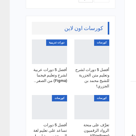
كورسات اون لاين
كورسات
دورات تدريبية
أفضل 5 دورات لشرح
أفضل 5 دورات عربية
وتعليم متن الجزرية
لشرح وتعليم فيجما
للشيخ محمد بن
(Figma) من الصفر…
الجزري!
كورسات
كورسات
تعرَّف على منحة
أفضل 5 دورات
الرواد الرقميون
تساعد على تعليم لغة
ية
(Digilians)!
البرمجة سي شارب!