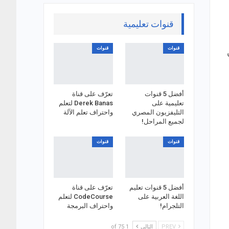
قنوات تعليمية
قنوات
قنوات
أفضل 5 قنوات
تعرّف على قناة
تعليمية على
Derek Banas لتعلم
التليفزيون المصري
واحتراف تعلم الآلة
لجميع المراحل!
قنوات
قنوات
أفضل 5 قنوات تعليم
تعرّف على قناة
اللغة العربية على
CodeCourse لتعلم
التلجرام!
واحتراف البرمجة
PREV
التالي
1 of 75