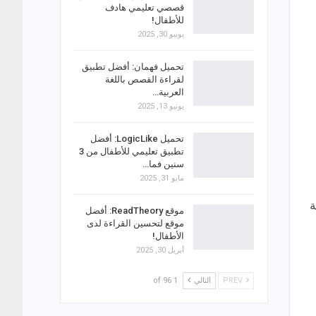
قصصي تعليمي هادف
للأطفال!
يونيو 30, 2025
تحميل فهمان: أفضل تطبيق
لقراءة القصص باللغة
العربية…
يونيو 13, 2025
تحميل LogicLike: أفضل
تطبيق تعليمي للأطفال من 3
سنين فما…
مايو 31, 2025
ة
موقع ReadTheory: أفضل
موقع لتحسين القراءة لدى
الأطفال!
أبريل 30, 2025
PREV
التالي
1 of 96